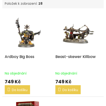
Položek k zobrazení:
28
V
ý
p
i
s
p
r
o
d
Ardboy Big Boss
Beast-skewer Killbow
u
k
t
Na objednání
Na objednání
ů
749 Kč
749 Kč
Do košíku
Do košíku