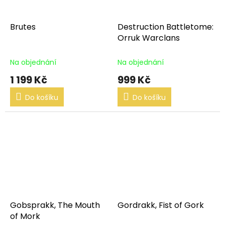
Brutes
Destruction Battletome:
Orruk Warclans
Na objednání
Na objednání
1 199 Kč
999 Kč
Do košíku
Do košíku
Gobsprakk, The Mouth
Gordrakk, Fist of Gork
of Mork