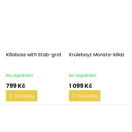
Killaboss with Stab-grot
Kruleboyz Monsta-killaz
Na objednání
Na objednání
799 Kč
1 099 Kč
Do košíku
Do košíku