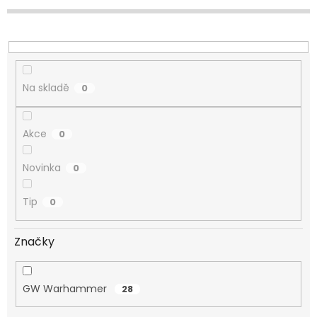
d
u
k
t
ů
Na skladě
0
Akce
0
Novinka
0
Tip
0
Značky
GW Warhammer
28