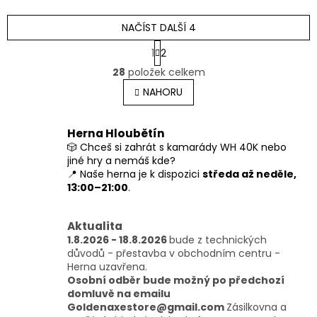
NAČÍST DALŠÍ 4
S
1
2
t
O
r
28
položek celkem
v
á
l
NAHORU
n
á
k
o
d
v
a
Herna Hloubětín
á
c
🎲 Chceš si zahrát s kamarády WH 40K nebo
n
í
jiné hry a nemáš kde?
í
p
📍 Naše herna je k dispozici
středa až neděle,
r
13:00–21:00
.
v
k
y
Aktualita
v
1.8.2026 - 18.8.2026
bude z technických
ý
důvodů - přestavba v obchodním centru -
p
Herna uzavřena.
i
Osobní odběr bude možný po předchozí
s
domluvě na emailu
u
Goldenaxestore@gmail.com
Zásilkovna a