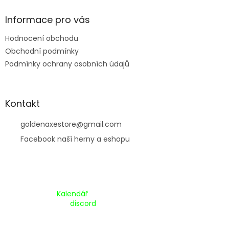
í
Informace pro vás
Hodnocení obchodu
Obchodní podmínky
Podmínky ochrany osobních údajů
Kontakt
goldenaxestore
@
gmail.com
Facebook naší herny a eshopu
Kalendář Akcí:
Kalendář
Pripojte se na náš
discord