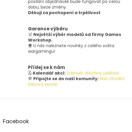
posílání objednávek bude fungovat po celou
dobu, beze změny.
Děkuji za pochopení a trpělivost
Garance výběru
🛒
Největší výběr modelů od firmy Games
Workshop.
🌍 U nás naleznete novinky z celého světa
wargamingu!
Přídej se k nám
🗓️
Kalendář akcí:
Zobrazit všechny události
💬
Připojte se do naší komunity:
Náš oficiální
Discord server
Z
á
p
a
Facebook
t