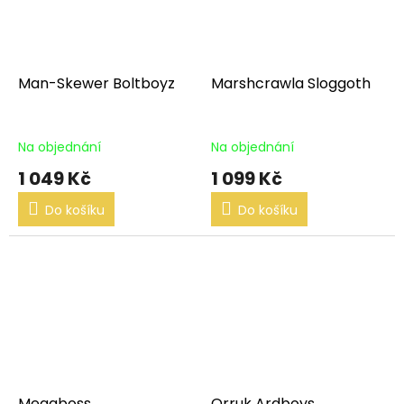
Man-Skewer Boltboyz
Marshcrawla Sloggoth
Na objednání
Na objednání
1 049 Kč
1 099 Kč
Do košíku
Do košíku
Megaboss
Orruk Ardboys