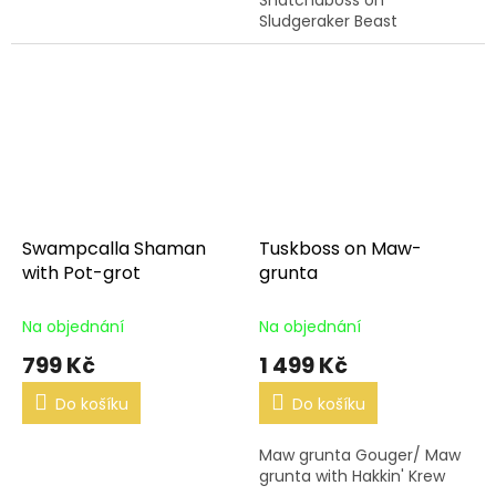
Sludgeraker Beast
Swampcalla Shaman
Tuskboss on Maw-
with Pot-grot
grunta
Na objednání
Na objednání
799 Kč
1 499 Kč
Do košíku
Do košíku
Maw grunta Gouger/ Maw
grunta with Hakkin' Krew