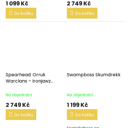
1 099 Kč
2 749 Kč
Do košíku
Do košíku
Spearhead: Orruk
Swampboss Skumdrekk
Warclans – Ironjawz
Bigmob
Na objednání
Na objednání
2 749 Kč
1 199 Kč
Do košíku
Do košíku
Snatchaboss on