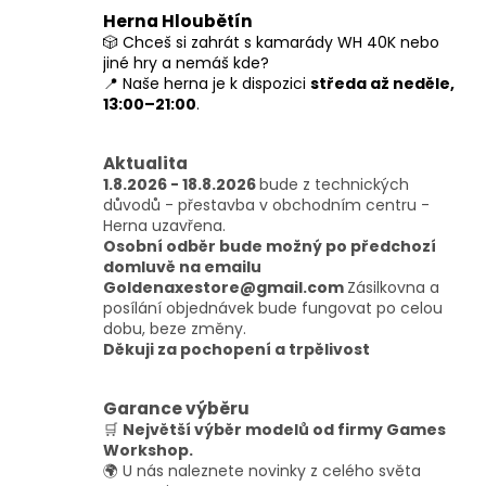
l
Herna Hloubětín
á
🎲 Chceš si zahrát s kamarády WH 40K nebo
d
jiné hry a nemáš kde?
a
📍 Naše herna je k dispozici
středa až neděle,
c
13:00–21:00
.
í
p
r
Aktualita
v
1.8.2026 - 18.8.2026
bude z technických
k
důvodů - přestavba v obchodním centru -
y
Herna uzavřena.
v
Osobní odběr bude možný po předchozí
ý
domluvě na emailu
p
Goldenaxestore@gmail.com
Zásilkovna a
i
posílání objednávek bude fungovat po celou
s
dobu, beze změny.
u
Děkuji za pochopení a trpělivost
Garance výběru
🛒
Největší výběr modelů od firmy Games
Workshop.
🌍 U nás naleznete novinky z celého světa