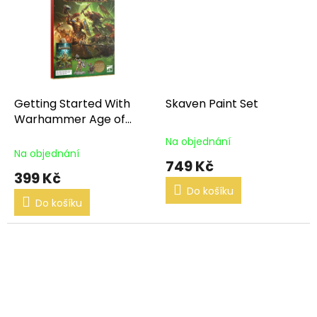
Getting Started With
Skaven Paint Set
Warhammer Age of
Sigmar (English)
Na objednání
Průměrné
Na objednání
hodnocení
749 Kč
produktu
399 Kč
je
Do košíku
5,0
Do košíku
z
5
hvězdiček.