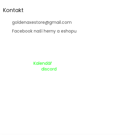
Kontakt
goldenaxestore
@
gmail.com
Facebook naší herny a eshopu
Kalendář Akcí:
Kalendář
Pripojte se na náš
discord