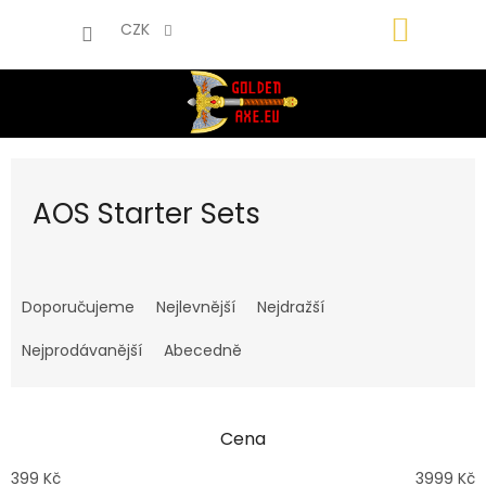
Přejít
NÁKUP
na
CZK
obsah
KOŠÍK
AOS Starter Sets
Ř
a
Doporučujeme
Nejlevnější
Nejdražší
z
e
Nejprodávanější
Abecedně
n
í
p
Cena
r
o
399
Kč
3999
Kč