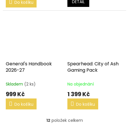
DETAIL
Do košíku
General's Handbook
Spearhead: City of Ash
2026-27
Gaming Pack
Skladem
(2 ks)
Na objednání
999 Kč
1 399 Kč
Do košíku
Do košíku
12
položek celkem
O
v