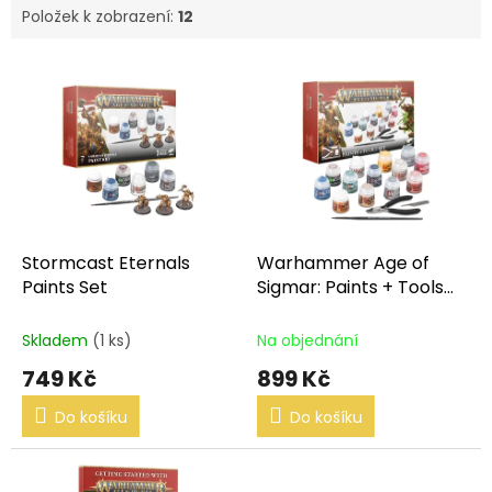
Položek k zobrazení:
12
V
ý
p
i
s
p
r
o
d
Stormcast Eternals
Warhammer Age of
u
Paints Set
Sigmar: Paints + Tools
k
Set
t
Skladem
(1 ks)
Na objednání
ů
749 Kč
899 Kč
Do košíku
Do košíku