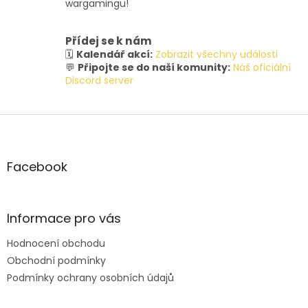
wargamingu!
Přídej se k nám
🗓️
Kalendář akcí:
Zobrazit všechny události
💬
Připojte se do naší komunity:
Náš oficiální
Discord server
Z
á
p
a
Facebook
t
í
Informace pro vás
Hodnocení obchodu
Obchodní podmínky
Podmínky ochrany osobních údajů