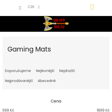
Přejít
NÁKUP
na
CZK
obsah
KOŠÍK
Gaming Mats
Ř
a
Doporučujeme
Nejlevnější
Nejdražší
z
e
Nejprodávanější
Abecedně
n
í
p
Cena
r
o
599
Kč
1899
Kč