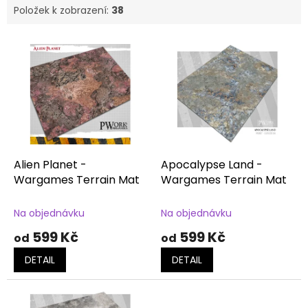
Položek k zobrazení:
38
V
ý
p
i
s
p
r
o
d
Alien Planet -
Apocalypse Land -
u
Wargames Terrain Mat
Wargames Terrain Mat
k
t
Na objednávku
Na objednávku
ů
599 Kč
599 Kč
od
od
DETAIL
DETAIL