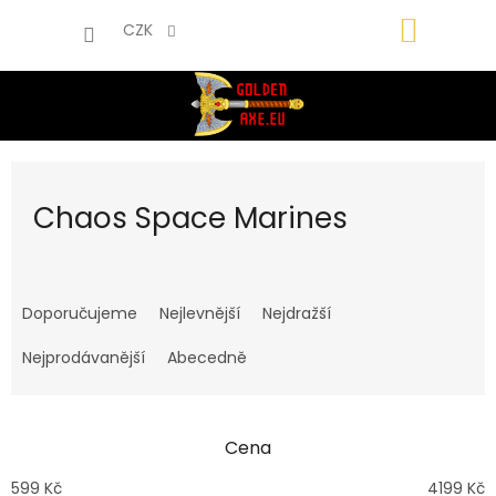
Přejít
NÁKUP
na
CZK
obsah
KOŠÍK
Chaos Space Marines
Ř
a
Doporučujeme
Nejlevnější
Nejdražší
z
e
Nejprodávanější
Abecedně
n
í
p
Cena
r
o
599
Kč
4199
Kč