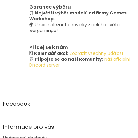
Garance výběru
🛒
Největší výběr modelů od firmy Games
Workshop.
🌍 U nás naleznete novinky z celého světa
wargamingu!
Přídej se k nám
🗓️
Kalendář akcí:
Zobrazit všechny události
💬
Připojte se do naší komunity:
Náš oficiální
Discord server
Z
á
p
a
Facebook
t
í
Informace pro vás