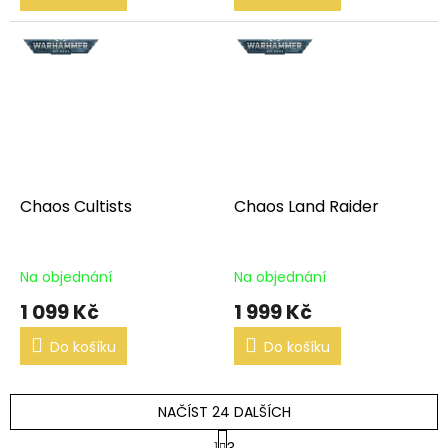
Chaos Cultists
Chaos Land Raider
Na objednání
Na objednání
1 099 Kč
1 999 Kč
Do košíku
Do košíku
NAČÍST 24 DALŠÍCH
S
1
3