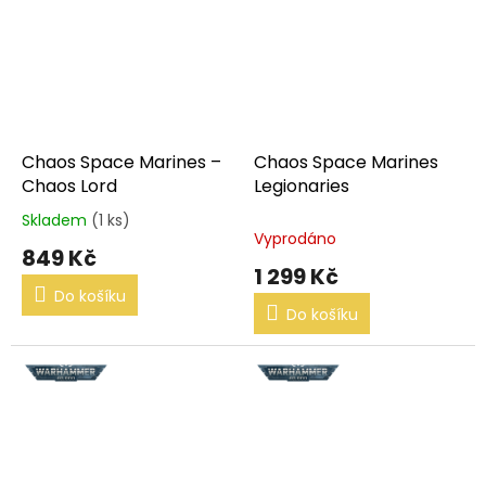
Chaos Space Marines –
Chaos Space Marines
Chaos Lord
Legionaries
Skladem
(1 ks)
Průměrné
Vyprodáno
hodnocení
849 Kč
produktu
1 299 Kč
je
Do košíku
5,0
Do košíku
z
5
hvězdiček.