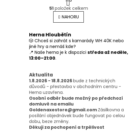
t
O
r
51
položek celkem
v
á
l
NAHORU
n
á
k
o
d
v
a
Herna Hloubětín
á
c
🎲 Chceš si zahrát s kamarády WH 40K nebo
n
í
jiné hry a nemáš kde?
í
p
📍 Naše herna je k dispozici
středa až neděle,
r
13:00–21:00
.
v
k
y
Aktualita
v
1.8.2026 - 18.8.2026
bude z technických
ý
důvodů - přestavba v obchodním centru -
p
Herna uzavřena.
i
Osobní odběr bude možný po předchozí
s
domluvě na emailu
u
Goldenaxestore@gmail.com
Zásilkovna a
posílání objednávek bude fungovat po celou
dobu, beze změny.
Děkuji za pochopení a trpělivost