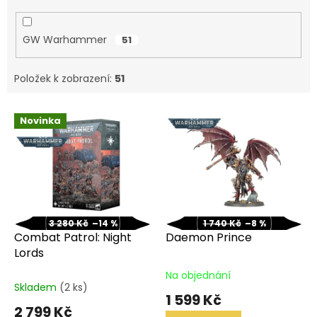
GW Warhammer
51
Položek k zobrazení:
51
V
Novinka
ý
p
i
s
p
r
o
3 280 Kč
–14 %
1 740 Kč
–8 %
d
Combat Patrol: Night
Daemon Prince
u
Lords
k
Na objednání
Průměrné
t
Skladem
(2 ks)
hodnocení
1 599 Kč
ů
produktu
2 799 Kč