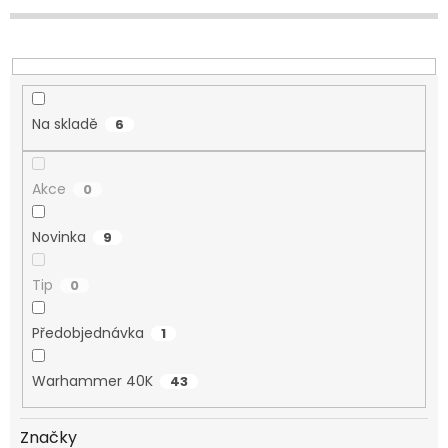
d
u
k
t
ů
Na skladě
6
Akce
0
Novinka
9
Tip
0
Předobjednávka
1
Warhammer 40K
43
Značky