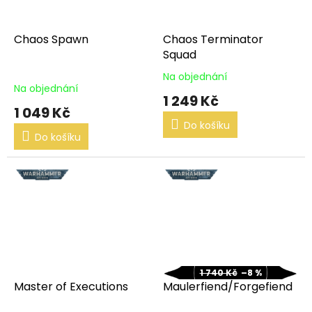
Chaos Spawn
Chaos Terminator
Squad
Na objednání
Průměrné
Na objednání
hodnocení
1 249 Kč
produktu
1 049 Kč
je
Do košíku
5,0
Do košíku
z
5
hvězdiček.
1 740 Kč
–8 %
Master of Executions
Maulerfiend/Forgefiend