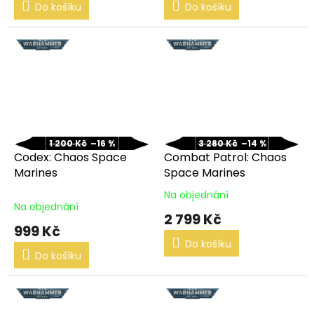
Do košíku
Do košíku
1 200 Kč
–16 %
3 280 Kč
–14 %
Codex: Chaos Space
Combat Patrol: Chaos
Marines
Space Marines
Na objednání
Průměrné
Na objednání
hodnocení
2 799 Kč
produktu
999 Kč
je
Do košíku
5,0
Do košíku
z
5
hvězdiček.