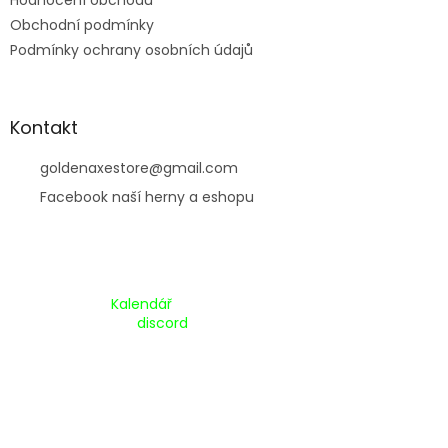
Hodnocení obchodu
Obchodní podmínky
Podmínky ochrany osobních údajů
Kontakt
goldenaxestore
@
gmail.com
Facebook naší herny a eshopu
Kalendář Akcí:
Kalendář
Pripojte se na náš
discord