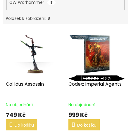
GW Warhammer
8
Položek k zobrazení:
8
V
ý
p
i
s
p
r
o
1 200 Kč
–16 %
d
Callidus Assassin
Codex: Imperial Agents
u
k
t
Na objednání
Na objednání
ů
749 Kč
999 Kč
Do košíku
Do košíku