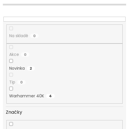
d
u
k
t
ů
Na skladě
0
Akce
0
Novinka
2
Tip
0
Warhammer 40K
4
Značky