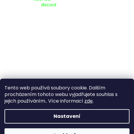
Pripojte se na náš
discord
Tento web používá soubory cookie. Dalším
procházením tohoto webu vyjadřujete souhlas s
jejich používáním.. Více informací
zde
.
Vytvořil Shoptet
Nastavení
Copyright 2026
www.goldenaxe.eu
. Všechna práva