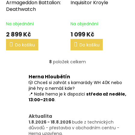
Armageddon Battalion:
Inquisitor Kroyle
Deathwatch
Na objednání
Na objednání
2 899 Kč
1 099 Kč
Do košíku
Do košíku
8
položek celkem
O
v
l
Herna Hloubětín
á
🎲 Chceš si zahrát s kamarády WH 40K nebo
d
jiné hry a nemáš kde?
a
📍 Naše herna je k dispozici
středa až neděle,
c
13:00–21:00
.
í
p
r
Aktualita
v
1.8.2026 - 18.8.2026
bude z technických
k
důvodů - přestavba v obchodním centru -
y
Herna uzavřena.