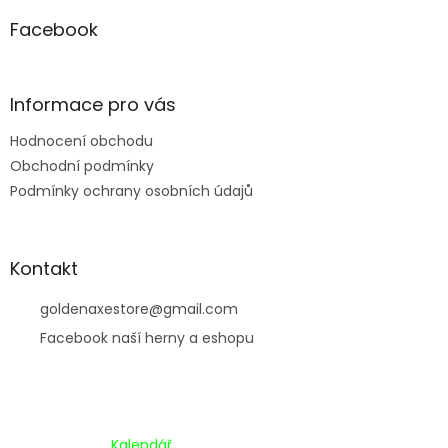
p
a
Facebook
t
í
Informace pro vás
Hodnocení obchodu
Obchodní podmínky
Podmínky ochrany osobních údajů
Kontakt
goldenaxestore
@
gmail.com
Facebook naší herny a eshopu
Kalendář Akcí:
Kalendář