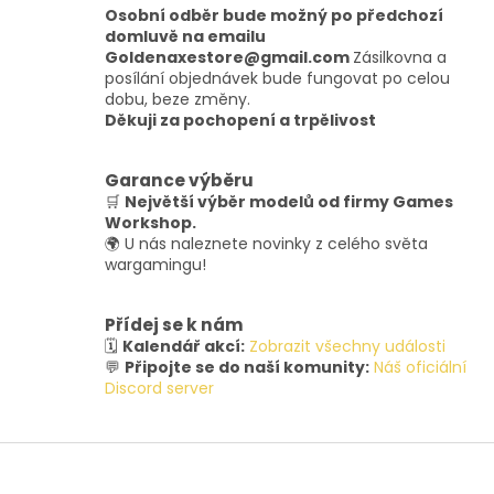
v
Osobní odběr bude možný po předchozí
ý
domluvě na emailu
p
Goldenaxestore@gmail.com
Zásilkovna a
i
posílání objednávek bude fungovat po celou
s
dobu, beze změny.
u
Děkuji za pochopení a trpělivost
Garance výběru
🛒
Největší výběr modelů od firmy Games
Workshop.
🌍 U nás naleznete novinky z celého světa
wargamingu!
Přídej se k nám
🗓️
Kalendář akcí:
Zobrazit všechny události
💬
Připojte se do naší komunity:
Náš oficiální
Discord server
Z
á