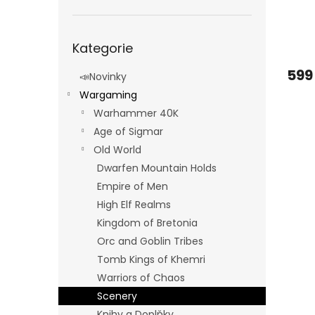
Přeskočit
Kategorie
kategorie
599
📣Novinky
Wargaming
Warhammer 40K
Age of Sigmar
Old World
Dwarfen Mountain Holds
Empire of Men
High Elf Realms
Kingdom of Bretonia
Orc and Goblin Tribes
Tomb Kings of Khemri
Warriors of Chaos
Scenery
Knihy a Doplňky