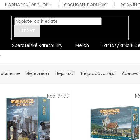
HODNOCENÍ OBCHODU
OBCHODNÍ PODMÍNKY
PODMÍNK
HLEDAT
Sběratelské Karetní Hry
Merch
Fantasy a Scifi D
y
ručujeme
Nejlevnější
Nejdražší
Nejprodávanější
Abeced
Kód:
7473
K