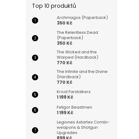
Top 10 produktů
Archmagos (Paperback)
350 Kč
The Relentless Dead
(Paperback)
350 Kč
The Wicked and the
Warped (Hardback)
770 Kč
The Infinite and the Divine
(Hardback)
770 Kč
Kroot Farstalkers
1 199 Kč
Fellgor Beastmen
1 199 Kč
Legiones Astartes Combi-
weapons & Shotgun
Upgrades
899 Kč