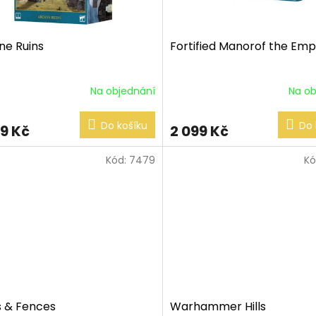
ne Ruins
Fortified Manorof the Emp
Na objednání
Na ob
Do košíku
Do 
49 Kč
2 099 Kč
Kód:
7479
Kó
s & Fences
Warhammer Hills