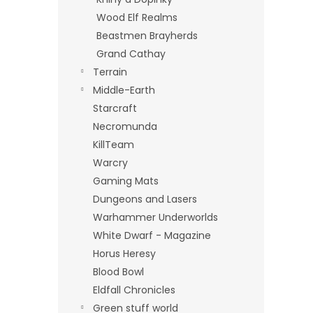
Wood Elf Realms
Beastmen Brayherds
Grand Cathay
Terrain
Middle-Earth
Starcraft
Necromunda
KillTeam
Warcry
Gaming Mats
Dungeons and Lasers
Warhammer Underworlds
White Dwarf - Magazine
Horus Heresy
Blood Bowl
Eldfall Chronicles
Green stuff world