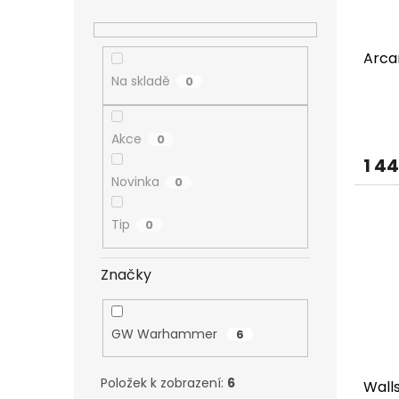
o
k
n
d
t
í
u
ů
p
Arca
k
a
t
Na skladě
0
n
ů
e
l
Akce
0
1 4
Novinka
0
Tip
0
Značky
GW Warhammer
6
Položek k zobrazení:
6
Wall