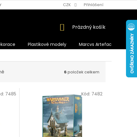
Y OCHRANY OSOBNÍCH ÚDAJŮ
CZK
Přihlášení
NÁKUPNÍ
Prázdný košík
KOŠÍK
ekorace
Plastikové modely
Marcvs Artefacts
ně
6
položek celkem
ód:
7485
Kód:
7482