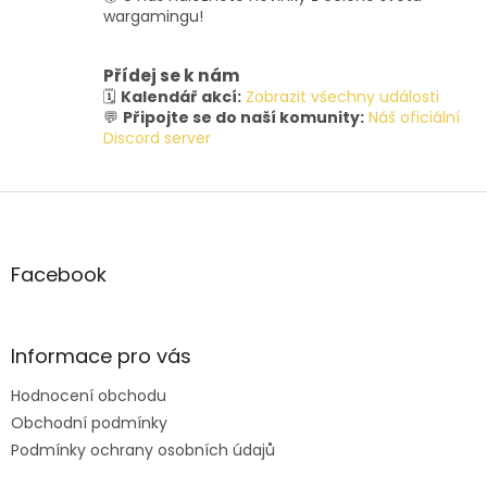
wargamingu!
Přídej se k nám
🗓️
Kalendář akcí:
Zobrazit všechny události
💬
Připojte se do naší komunity:
Náš oficiální
Discord server
Z
á
p
a
Facebook
t
í
Informace pro vás
Hodnocení obchodu
Obchodní podmínky
Podmínky ochrany osobních údajů