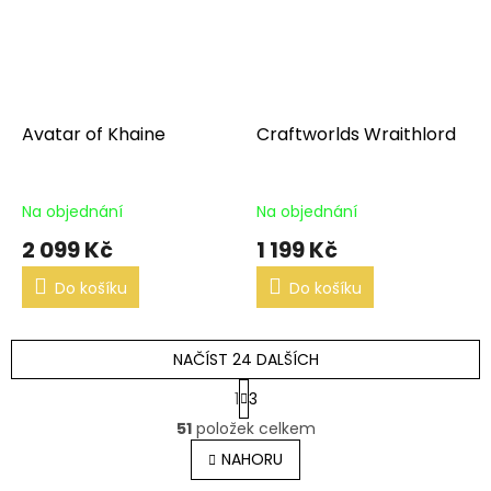
Avatar of Khaine
Craftworlds Wraithlord
Na objednání
Na objednání
2 099 Kč
1 199 Kč
Do košíku
Do košíku
NAČÍST 24 DALŠÍCH
S
1
3
t
O
r
51
položek celkem
v
á
l
NAHORU
n
á
k