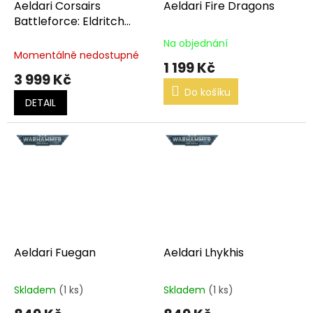
Aeldari Corsairs
Aeldari Fire Dragons
Battleforce: Eldritch
Raiders
Na objednání
Průměrné
Momentálně nedostupné
hodnocení
1 199 Kč
produktu
3 999 Kč
je
Do košíku
5,0
DETAIL
z
5
hvězdiček.
Aeldari Fuegan
Aeldari Lhykhis
Skladem
(1 ks)
Skladem
(1 ks)
Průměrné
Průměrné
hodnocení
hodnocení