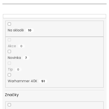
d
u
k
t
ů
Na skladě
10
Akce
0
Novinka
7
Tip
0
Warhammer 40K
51
Značky