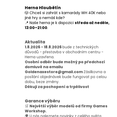
o
d
v
a
Herna Hloubětín
á
c
🎲 Chceš si zahrát s kamarády WH 40K nebo
n
í
jiné hry a nemáš kde?
í
p
📍 Naše herna je k dispozici
středa až neděle,
r
13:00–21:00
.
v
k
y
Aktualita
v
1.8.2026 - 18.8.2026
bude z technických
ý
důvodů - přestavba v obchodním centru -
p
Herna uzavřena.
i
Osobní odběr bude možný po předchozí
s
domluvě na emailu
u
Goldenaxestore@gmail.com
Zásilkovna a
posílání objednávek bude fungovat po celou
dobu, beze změny.
Děkuji za pochopení a trpělivost
Garance výběru
🛒
Největší výběr modelů od firmy Games
Workshop.
🌍 U nás naleznete novinky z celého světa