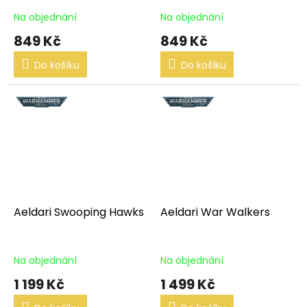
Na objednání
Na objednání
Průměrné
Průměrné
hodnocení
hodnocení
849 Kč
849 Kč
produktu
produktu
je
je
Do košíku
Do košíku
5,0
5,0
z
z
5
5
hvězdiček.
hvězdiček.
Aeldari Swooping Hawks
Aeldari War Walkers
Na objednání
Na objednání
1 199 Kč
1 499 Kč