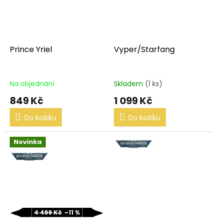
Prince Yriel
Vyper/Starfang
Na objednání
Skladem
(1 ks)
849 Kč
1 099 Kč
Do košíku
Do košíku
Novinka
4 499 Kč
–11 %