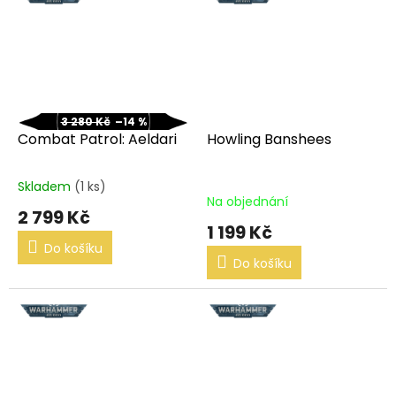
3 280 Kč
–14 %
Combat Patrol: Aeldari
Howling Banshees
Skladem
(1 ks)
Průměrné
Na objednání
hodnocení
2 799 Kč
produktu
1 199 Kč
je
Do košíku
5,0
Do košíku
z
5
hvězdiček.