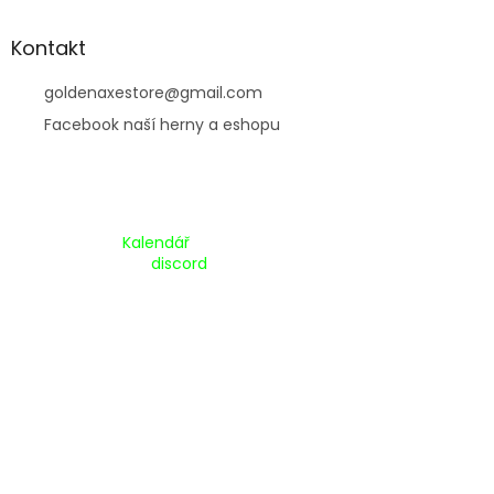
Kontakt
goldenaxestore
@
gmail.com
Facebook naší herny a eshopu
Kalendář Akcí:
Kalendář
Pripojte se na náš
discord