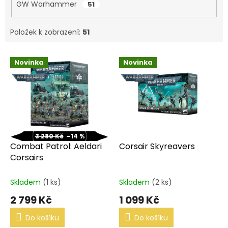
GW Warhammer
51
Položek k zobrazení:
51
V
Novinka
Novinka
ý
p
i
s
p
r
o
3 280 Kč
–14 %
d
Combat Patrol: Aeldari
Corsair Skyreavers
u
Corsairs
k
t
Skladem
(1 ks)
Skladem
(2 ks)
ů
2 799 Kč
1 099 Kč
Do košíku
Do košíku