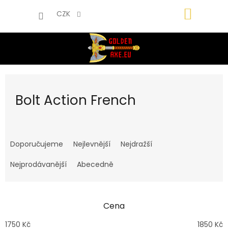
Přejít
NÁKUP
na
CZK
obsah
KOŠÍK
Bolt Action French
Ř
a
Doporučujeme
Nejlevnější
Nejdražší
z
e
Nejprodávanější
Abecedně
n
í
p
Cena
r
o
1750
Kč
1850
Kč