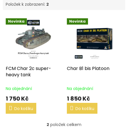
Položek k zobrazení:
2
V
Novinka
Novinka
ý
p
i
s
p
r
o
d
FCM Char 2c super-
Char B1 bis Platoon
u
heavy tank
k
t
Na objednání
Na objednání
ů
1 750 Kč
1 850 Kč
Do košíku
Do košíku
2
položek celkem
O