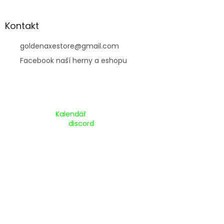
Kontakt
goldenaxestore
@
gmail.com
Facebook naší herny a eshopu
Kalendář Akcí:
Kalendář
Pripojte se na náš
discord