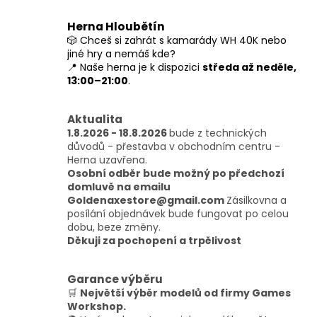
v
l
Herna Hloubětín
á
🎲 Chceš si zahrát s kamarády WH 40K nebo
d
jiné hry a nemáš kde?
a
📍 Naše herna je k dispozici
středa až neděle,
c
13:00–21:00
.
í
p
r
Aktualita
v
1.8.2026 - 18.8.2026
bude z technických
k
důvodů - přestavba v obchodním centru -
y
Herna uzavřena.
v
Osobní odběr bude možný po předchozí
ý
domluvě na emailu
p
Goldenaxestore@gmail.com
Zásilkovna a
i
posílání objednávek bude fungovat po celou
s
dobu, beze změny.
u
Děkuji za pochopení a trpělivost
Garance výběru
🛒
Největší výběr modelů od firmy Games
Workshop.