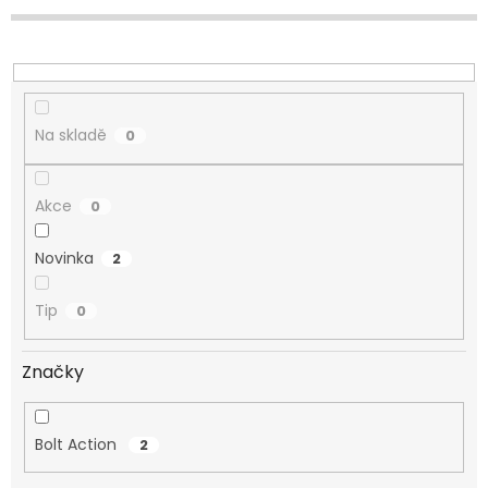
d
u
k
t
ů
Na skladě
0
Akce
0
Novinka
2
Tip
0
Značky
Bolt Action
2