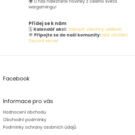
🌍 U nás naleznete novinky z celého světa
wargamingu!
Přídej se k nám
🗓️
Kalendář akcí:
Zobrazit všechny události
💬
Připojte se do naší komunity:
Náš oficiální
Discord server
Z
á
p
a
Facebook
t
í
Informace pro vás
Hodnocení obchodu
Obchodní podmínky
Podmínky ochrany osobních údajů