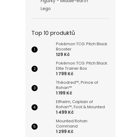
Figurky - Middle-earth
Lego
Top 10 produktů
Pokémon TCG: Pitch Black
Booster
129 Kč
Pokémon TCG: Pitch Black
Elite Trainer Box
1 799 Kč
Théodred™, Prince of
Rohan™
1 199 Kč
Elfhelm, Captain of
Rohan™, Foot & Mounted
1 499 Kč
Mounted Rohan
Command
1 299 Kč