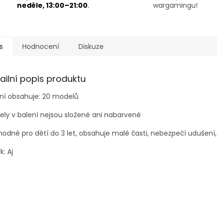
neděle, 13:00–21:00
.
wargamingu!
s
Hodnocení
Diskuze
ailní popis produktu
ní obsahuje: 20 modelů
ly v balení nejsou složené ani nabarvené
odné pro dětí do 3 let, obsahuje malé časti, nebezpečí udušení,
k: Aj