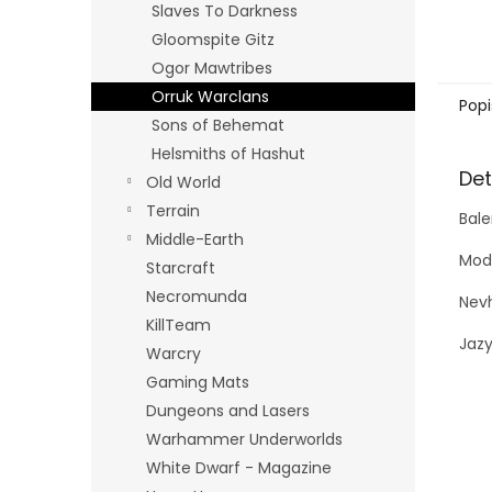
Slaves To Darkness
Gloomspite Gitz
Ogor Mawtribes
Orruk Warclans
Popi
Sons of Behemat
Helsmiths of Hashut
Det
Old World
Terrain
Bale
Middle-Earth
Mode
Starcraft
Necromunda
Nevh
KillTeam
Jazy
Warcry
Gaming Mats
Dungeons and Lasers
Warhammer Underworlds
White Dwarf - Magazine