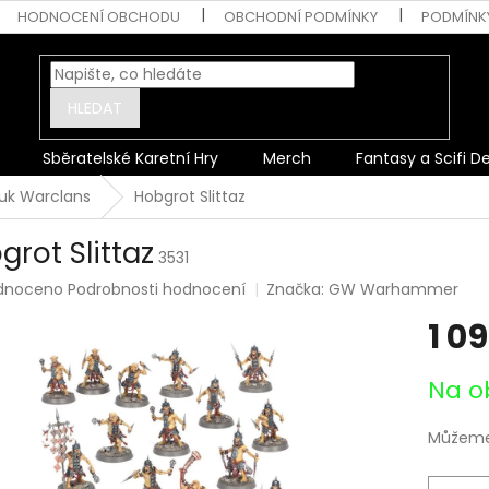
HODNOCENÍ OBCHODU
OBCHODNÍ PODMÍNKY
PODMÍNK
HLEDAT
Sběratelské Karetní Hry
Merch
Fantasy a Scifi D
uk Warclans
Hobgrot Slittaz
grot Slittaz
3531
rné
dnoceno
Podrobnosti hodnocení
Značka:
GW Warhammer
ení
1 0
tu
Měrná
Na o
cena:
ek.
Můžeme 