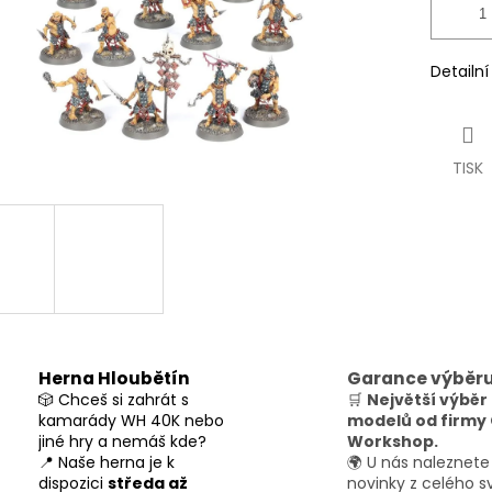
Detailn
TISK
Herna Hloubětín
Garance výběr
🎲 Chceš si zahrát s
🛒
Největší výběr
kamarády WH 40K nebo
modelů od firm
jiné hry a nemáš kde?
Workshop.
📍 Naše herna je k
🌍 U nás naleznete
dispozici
středa až
novinky z celého s