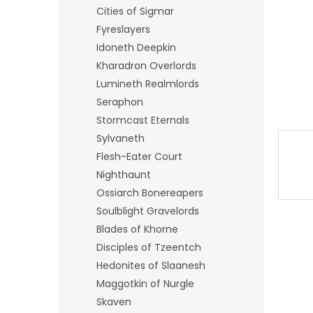
n
Cities of Sigmar
e
Fyreslayers
l
Idoneth Deepkin
Kharadron Overlords
Lumineth Realmlords
Seraphon
Stormcast Eternals
Sylvaneth
Flesh-Eater Court
Nighthaunt
Ossiarch Bonereapers
Soulblight Gravelords
Blades of Khorne
Disciples of Tzeentch
Hedonites of Slaanesh
Maggotkin of Nurgle
Skaven