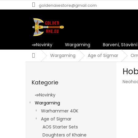
Přejít
goldenaxestore@gmail.com
na
obsah
📣Novinky
Wargaming
Barvení, Stavění
Domů
Wargaming
Age of Sigmar
Orr
P
Hob
o
Přeskočit
s
Průmě
Kategorie
Neoho
kategorie
t
hodnoc
r
produk
📣Novinky
a
je
Wargaming
n
0,0
z
Warhammer 40K
n
5
í
Age of Sigmar
hvězdič
p
AOS Starter Sets
a
Doughters of Khaine