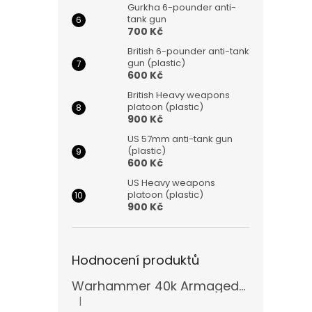
Gurkha 6-pounder anti-
tank gun
700 Kč
British 6-pounder anti-tank
gun (plastic)
600 Kč
British Heavy weapons
platoon (plastic)
900 Kč
US 57mm anti-tank gun
(plastic)
600 Kč
US Heavy weapons
platoon (plastic)
900 Kč
Hodnocení produktů
Warhammer 40k Armageddon Orks (Bazar)
|
Hodnocení produktu je 5 z 5 hvězdiček.