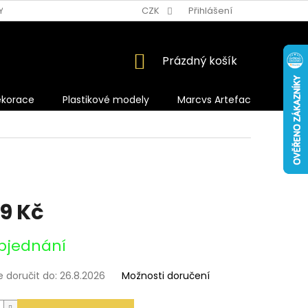
Y OCHRANY OSOBNÍCH ÚDAJŮ
CZK
Přihlášení
NÁKUPNÍ
Prázdný košík
KOŠÍK
ekorace
Plastikové modely
Marcvs Artefacts
99 Kč
bjednání
doručit do:
26.8.2026
Možnosti doručení