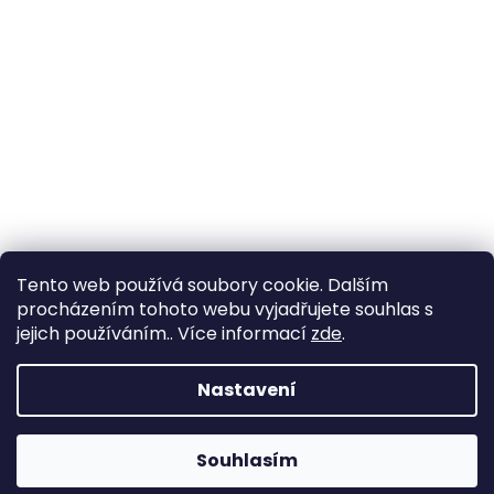
Tento web používá soubory cookie. Dalším
procházením tohoto webu vyjadřujete souhlas s
jejich používáním.. Více informací
zde
.
Vytvořil Shoptet
Nastavení
Copyright 2026
www.goldenaxe.eu
. Všechna práva
Souhlasím
vyhrazena.
Upravit nastavení cookies