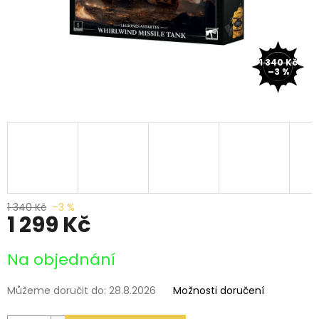
1 340 Kč
–3 %
1 340 Kč
–3 %
1 299 Kč
Měrná
Na objednání
cena:
Můžeme doručit do:
28.8.2026
Možnosti doručení