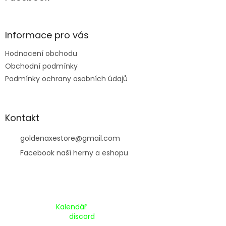
t
í
Informace pro vás
Hodnocení obchodu
Obchodní podmínky
Podmínky ochrany osobních údajů
Kontakt
goldenaxestore
@
gmail.com
Facebook naší herny a eshopu
Kalendář Akcí:
Kalendář
Pripojte se na náš
discord