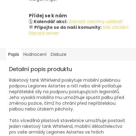
Přídej se k nám
🗓️
Kalendář akcí:
Zobrazit všechny události
💬
Připojte se do naší komunity:
Náš oficiální
Discord server
Popis
Hodnocení
Diskuze
Detailní popis produktu
Raketový tank Whirlwind poskytuje mobilní palebnou
podporu Legiones Astartes a ničí nebo silně potlačuje
nepřátelské síly na podporu postupujících legionářů.
Jeho vysoká mobilita mu umožňuje spustit palbu před
změnou pozice, čímž ho chrání před nepřátelskou
palbou nebo útokem pěchoty.
Tato vícedílná plastová stavebnice umožňuje postavit
jeden raketový tank Whirlwind, mobilní dělostřelectvo
pro vaše armády Legiones Astartes ve hrách