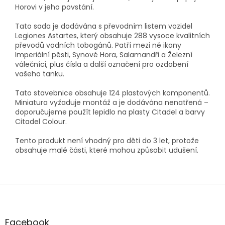
Horovi v jeho povstání.
Tato sada je dodávána s převodním listem vozidel
Legiones Astartes, který obsahuje 288 vysoce kvalitních
převodů vodních tobogánů. Patří mezi ně ikony
Imperiální pěsti, Synové Hora, Salamandři a Železní
válečníci, plus čísla a další označení pro ozdobení
vašeho tanku.
Tato stavebnice obsahuje 124 plastových komponentů.
Miniatura vyžaduje montáž a je dodávána nenatřená –
doporučujeme použít lepidlo na plasty Citadel a barvy
Citadel Colour.
Tento produkt není vhodný pro děti do 3 let, protože
obsahuje malé části, které mohou způsobit udušení.
Z
á
p
a
Facebook