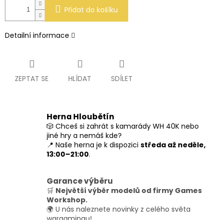
Přidat do košíku
Detailní informace
ZEPTAT SE
HLÍDAT
SDÍLET
Herna Hloubětín
🎲 Chceš si zahrát s kamarády WH 40K nebo
jiné hry a nemáš kde?
📍 Naše herna je k dispozici
středa až neděle,
13:00–21:00
.
Garance výběru
🛒
Největší výběr modelů od firmy Games
Workshop.
🌍 U nás naleznete novinky z celého světa
wargamingu!