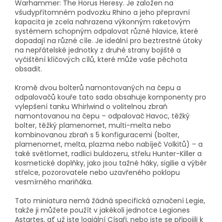
Warhammer: The Horus Heresy. Je založen na
všudypřítomném podvozku Rhino a jeho přepravní
kapacita je zcela nahrazena výkonným raketovým
systémem schopným odpalovat různé hlavice, které
dopadají na různé cíle. Je ideální pro beztrestné útoky
na nepřátelské jednotky z druhé strany bojiště a
vyčištění klíčových cílů, které může vaše pěchota
obsadit.
Kromě dvou bolterů namontovaných na čepu a
odpalovačů kouře tato sada obsahuje komponenty pro
vylepšení tanku Whirlwind o volitelnou zbraň
namontovanou na čepu – odpalovač Havoc, těžký
bolter, těžký plamenomet, multi-melta nebo
kombinovanou zbraň s 5 konfiguracemi (bolter,
plamenomet, melta, plazma nebo nabíječ Volkitů) – a
také světlomet, radlici buldozeru, střelu Hunter-Killer a
kosmetické doplňky, jako jsou tažné háky, sigilie a výběr
střelce, pozorovatele nebo uzavřeného poklopu
vesmírného mariňáka.
Tato miniatura nemá žádná specifická označení Legie,
takže ji můžete použít v jakékoli jednotce Legiones
Astartes, ať už jste loajální Císaři, nebo jste se připojili k