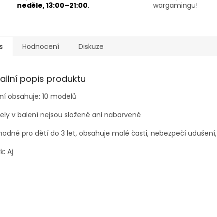
neděle, 13:00–21:00
.
wargamingu!
s
Hodnocení
Diskuze
ailní popis produktu
ní obsahuje: 10 modelů
ly v balení nejsou složené ani nabarvené
odné pro dětí do 3 let, obsahuje malé časti, nebezpečí udušení,
k: Aj