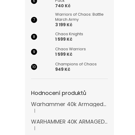
Pack
740 Kč
Warriors of Chaos: Battle
March Army
3 199 Kč
Chaos Knights
1 599 Kč
Chaos Warriors
1 599 Kč
Champions of Chaos
949 Kč
Hodnocení produktů
Warhammer 40k Armageddon Orks (Bazar)
|
Hodnocení produktu je 5 z 5 hvězdiček.
WARHAMMER 40K ARMAGEDDON 11 EDICE
|
Hodnocení produktu je 5 z 5 hvězdiček.