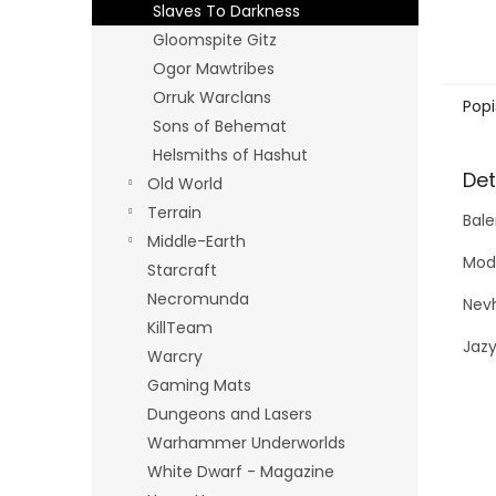
Slaves To Darkness
Gloomspite Gitz
Ogor Mawtribes
Orruk Warclans
Popi
Sons of Behemat
Helsmiths of Hashut
Det
Old World
Terrain
Bale
Middle-Earth
Mode
Starcraft
Necromunda
Nevh
KillTeam
Jazy
Warcry
Gaming Mats
Dungeons and Lasers
Warhammer Underworlds
White Dwarf - Magazine