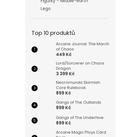
Figurky - Middle-earth
Lego
Top 10 produktů
Arcane Journal: The March
of Chaos
449 Kč
Lord/Sorcerer on Chaos
Dragon
3 399 Kč
Necromunda Skirmish:
Core Rulebook
899 Kč
Gangs of The Outlands
899 Kč
Gangs of The Underhive
899 Kč
Arcane Magic Ploys Card