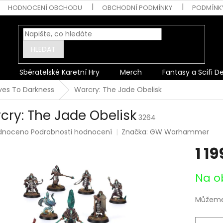
HODNOCENÍ OBCHODU
OBCHODNÍ PODMÍNKY
PODMÍNK
HLEDAT
Sběratelské Karetní Hry
Merch
Fantasy a Scifi D
ves To Darkness
Warcry: The Jade Obelisk
cry: The Jade Obelisk
3264
rné
dnoceno
Podrobnosti hodnocení
Značka:
GW Warhammer
ení
1 19
tu
Měrná
Na o
cena:
ek.
Můžeme 