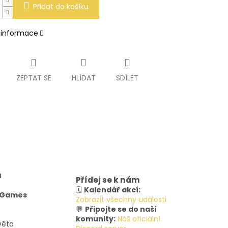
Přidat do košíku
í informace
ZEPTAT SE
HLÍDAT
SDÍLET
u
Přídej se k nám
🗓️
Kalendář akcí:
y Games
Zobrazit všechny události
💬
Připojte se do naší
komunity:
Náš oficiální
věta