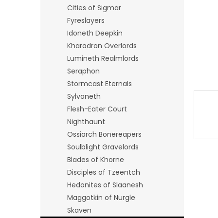
n
Cities of Sigmar
e
Fyreslayers
l
Idoneth Deepkin
Kharadron Overlords
Lumineth Realmlords
Seraphon
Stormcast Eternals
Sylvaneth
Flesh-Eater Court
Nighthaunt
Ossiarch Bonereapers
Soulblight Gravelords
Blades of Khorne
Disciples of Tzeentch
Hedonites of Slaanesh
Maggotkin of Nurgle
Skaven