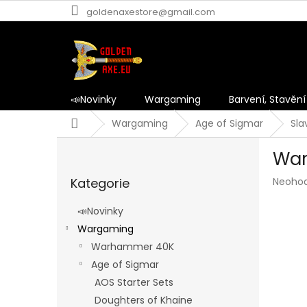
Přejít
goldenaxestore@gmail.com
na
obsah
📣Novinky
Wargaming
Barvení, Stavění
Domů
Wargaming
Age of Sigmar
Sla
P
War
o
Přeskočit
s
Průmě
Kategorie
Neoho
kategorie
t
hodnoc
r
produk
📣Novinky
a
je
Wargaming
n
0,0
z
Warhammer 40K
n
5
í
Age of Sigmar
hvězdič
p
AOS Starter Sets
a
Doughters of Khaine