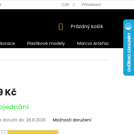
Y OCHRANY OSOBNÍCH ÚDAJŮ
CZK
Přihlášení
NÁKUPNÍ
Prázdný košík
KOŠÍK
ekorace
Plastikové modely
Marcvs Artefacts
9 Kč
bjednání
doručit do:
28.8.2026
Možnosti doručení