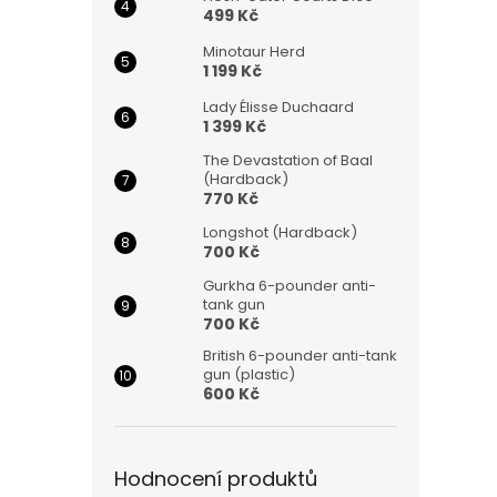
499 Kč
Minotaur Herd
1 199 Kč
Lady Élisse Duchaard
1 399 Kč
The Devastation of Baal
(Hardback)
770 Kč
Longshot (Hardback)
700 Kč
Gurkha 6-pounder anti-
tank gun
700 Kč
British 6-pounder anti-tank
gun (plastic)
600 Kč
Hodnocení produktů