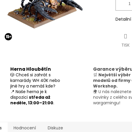
Detailn
TISK
Herna Hloubětín
Garance výběr
🎲 Chceš si zahrát s
🛒
Největší výběr
kamarády WH 40K nebo
modelů od firm
jiné hry a nemáš kde?
Workshop.
📍 Naše herna je k
🌍 U nás naleznete
dispozici
středa až
novinky z celého s
neděle, 13:00–21:00
.
wargamingu!
s
Hodnocení
Diskuze