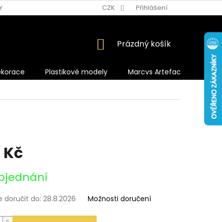
Y OCHRANY OSOBNÍCH ÚDAJŮ
CZK
Přihlášení
NÁKUPNÍ
Prázdný košík
KOŠÍK
ekorace
Plastikové modely
Marcvs Artefacts
 Kč
bjednání
doručit do:
28.8.2026
Možnosti doručení