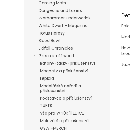
Gaming Mats
Dungeons and Lasers
Det
Warhammer Underworlds
White Dwarf - Magazine
Bale
Horus Heresy
Mode
Blood Bowl
Nevh
Eldfall Chronicles
brou
Green stuff world
Batohy-tašky-příslušenství
Jazy
Magnety a příslušenství
Lepidla
Modelářské nářadí a
příslušenství
Podstavce a příslušenství
TUFTS
Vše pro W40K 11 EDICE
Malování a příslušenství
GSW -MERCH