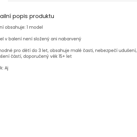
ailní popis produktu
ní obsahuje: 1 model
l v balení není složený ani nabarvený
odné pro dětí do 3 let, obsahuje malé časti, nebezpečí udušení,
šení částí, doporučený věk 15+ let
k: Aj