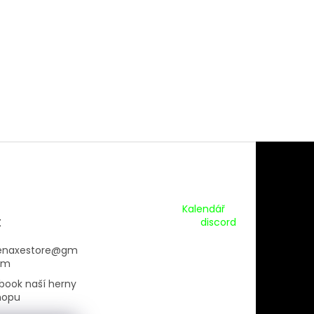
Kalendář Akcí:
Kalendář
t
Pripojte se na náš
discord
enaxestore
@
gm
om
book naší herny
hopu