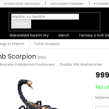
HODNOCENÍ OBCHODU
OBCHODNÍ PODMÍNKY
PODMÍNK
HLEDAT
Sběratelské Karetní Hry
Merch
Fantasy a Scifi D
ngs of Khemri
Tomb Scorpion
b Scorpion
2094
rné
dnoceno
Podrobnosti hodnocení
Značka:
GW Warhammer
ení
999
tu
Měrná
Na o
cena:
ek.
Můžeme 