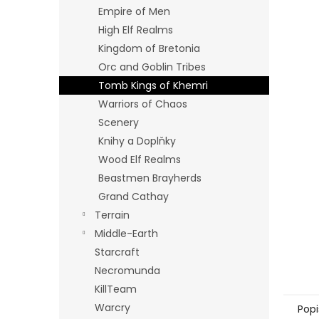
n
Empire of Men
e
High Elf Realms
l
Kingdom of Bretonia
Orc and Goblin Tribes
Tomb Kings of Khemri
Warriors of Chaos
Scenery
Knihy a Doplňky
Wood Elf Realms
Beastmen Brayherds
Grand Cathay
Terrain
Middle-Earth
Starcraft
Necromunda
KillTeam
Warcry
Popi