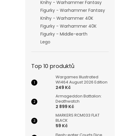
Knihy - Warhammer Fantasy
Figurky - Warhammer Fantasy
Knihy - Warhammer 40K
Figurky - Warhammer 40K
Figurky - Middle-earth
Lego
Top 10 produktů
Wargames Illustrated
WI464 August 2026 Edition
249 Kč
Armageddon Battalion:
Deathwatch
2 899 Kč
MARKERS RCM033 FLAT
BLACK
59 Kč
Flesh-eater Courts Dice