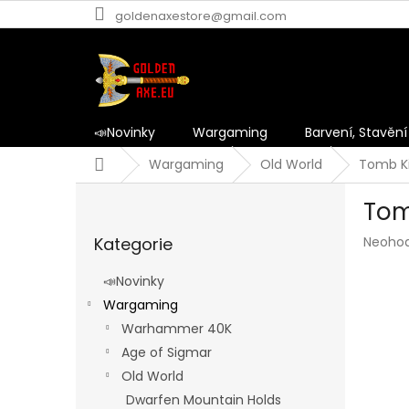
Přejít
goldenaxestore@gmail.com
na
obsah
📣Novinky
Wargaming
Barvení, Stavění
Domů
Wargaming
Old World
Tomb Ki
P
Tom
o
Přeskočit
s
Průmě
Kategorie
Neoho
kategorie
t
hodnoc
r
produk
📣Novinky
a
je
Wargaming
n
0,0
z
Warhammer 40K
n
5
í
Age of Sigmar
hvězdič
p
Old World
a
Dwarfen Mountain Holds