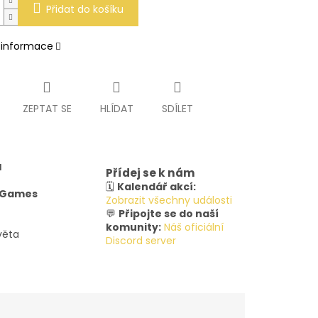
Přidat do košíku
í informace
ZEPTAT SE
HLÍDAT
SDÍLET
u
Přídej se k nám
🗓️
Kalendář akcí:
y Games
Zobrazit všechny události
💬
Připojte se do naší
komunity:
Náš oficiální
věta
Discord server