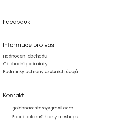
Z
á
p
a
Facebook
t
í
Informace pro vás
Hodnocení obchodu
Obchodní podmínky
Podmínky ochrany osobních údajů
Kontakt
goldenaxestore
@
gmail.com
Facebook naší herny a eshopu