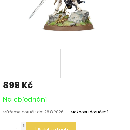
899 Kč
Měrná
Na objednání
cena:
Můžeme doručit do:
28.8.2026
Možnosti doručení
Přidat do košíku