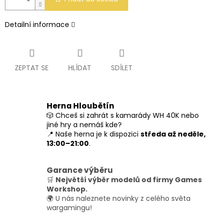
Detailní informace
ZEPTAT SE
HLÍDAT
SDÍLET
Herna Hloubětín
🎲 Chceš si zahrát s kamarády WH 40K nebo
jiné hry a nemáš kde?
📍 Naše herna je k dispozici
středa až neděle,
13:00–21:00
.
Garance výběru
🛒
Největší výběr modelů od firmy Games
Workshop.
🌍 U nás naleznete novinky z celého světa
wargamingu!