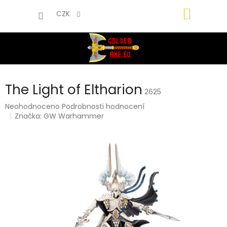
Přejít
NÁKUP
na
CZK
obsah
KOŠÍK
The Light of Eltharion
2625
Průměrné
Neohodnoceno
Podrobnosti hodnocení
hodnocení
Značka:
GW Warhammer
produktu
je
0,0
z
5
hvězdiček.