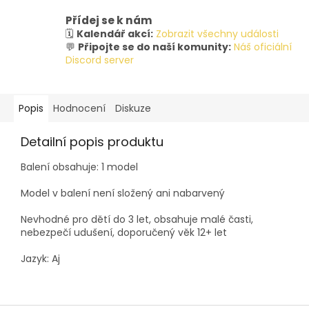
Přídej se k nám
🗓️
Kalendář akcí:
Zobrazit všechny události
💬
Připojte se do naší komunity:
Náš oficiální
Discord server
Popis
Hodnocení
Diskuze
Detailní popis produktu
Balení obsahuje: 1 model
Model v balení není složený ani nabarvený
Nevhodné pro dětí do 3 let, obsahuje malé časti,
nebezpečí udušení, doporučený věk 12+ let
Jazyk: Aj