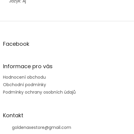
Jazyk: Aj
Z
á
p
a
Facebook
t
í
Informace pro vás
Hodnocení obchodu
Obchodní podmínky
Podmínky ochrany osobních údajů
Kontakt
goldenaxestore
@
gmail.com