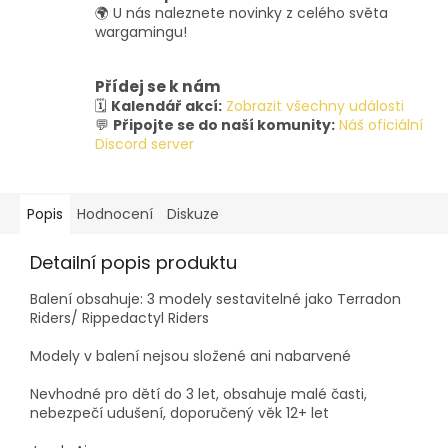
🌍 U nás naleznete novinky z celého světa
wargamingu!
Přídej se k nám
🗓️
Kalendář akcí:
Zobrazit všechny události
💬
Připojte se do naší komunity:
Náš oficiální
Discord server
Popis
Hodnocení
Diskuze
Detailní popis produktu
Balení obsahuje: 3 modely sestavitelné jako Terradon
Riders/ Rippedactyl Riders
Modely v balení nejsou složené ani nabarvené
Nevhodné pro dětí do 3 let, obsahuje malé časti,
nebezpečí udušení, doporučený věk 12+ let