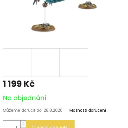
1 199 Kč
Měrná
Na objednání
cena:
Můžeme doručit do:
28.8.2026
Možnosti doručení
Přidat do košíku