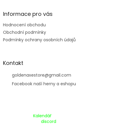
í
Informace pro vás
Hodnocení obchodu
Obchodní podmínky
Podmínky ochrany osobních údajů
Kontakt
goldenaxestore
@
gmail.com
Facebook naší herny a eshopu
Kalendář Akcí:
Kalendář
Pripojte se na náš
discord