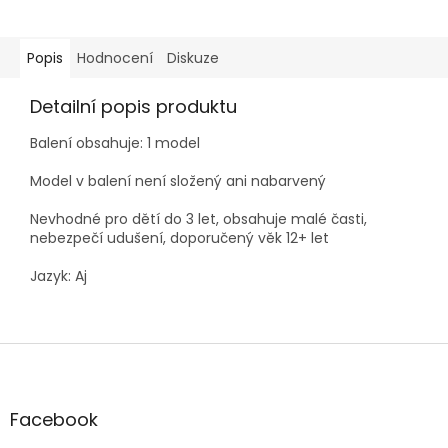
Popis
Hodnocení
Diskuze
Detailní popis produktu
Balení obsahuje: 1 model
Model v balení není složený ani nabarvený
Nevhodné pro dětí do 3 let, obsahuje malé časti,
nebezpečí udušení, doporučený věk 12+ let
Jazyk: Aj
Z
á
p
a
Facebook
t