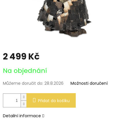
2 499 Kč
Měrná
Na objednání
cena:
Můžeme doručit do:
28.8.2026
Možnosti doručení
Přidat do košíku
Detailní informace