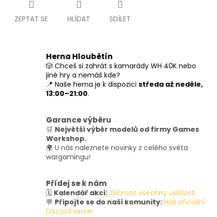
ZEPTAT SE
HLÍDAT
SDÍLET
Herna Hloubětín
🎲 Chceš si zahrát s kamarády WH 40K nebo
jiné hry a nemáš kde?
📍 Naše herna je k dispozici
středa až neděle,
13:00–21:00
.
Garance výběru
🛒
Největší výběr modelů od firmy Games
Workshop.
🌍 U nás naleznete novinky z celého světa
wargamingu!
Přídej se k nám
🗓️
Kalendář akcí:
Zobrazit všechny události
💬
Připojte se do naší komunity:
Náš oficiální
Discord server