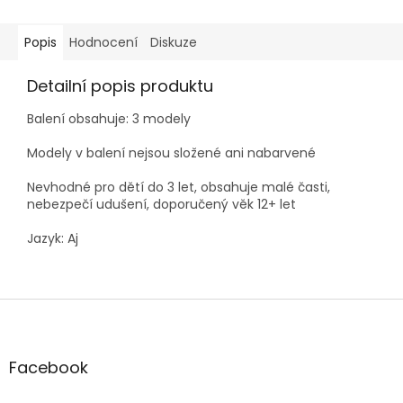
Popis
Hodnocení
Diskuze
Detailní popis produktu
Balení obsahuje: 3 modely
Modely v balení nejsou složené ani nabarvené
Nevhodné pro dětí do 3 let, obsahuje malé časti,
nebezpečí udušení, doporučený věk 12+ let
Jazyk: Aj
Z
á
p
a
Facebook
t