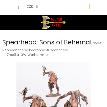
Přejít
NÁKUP
na
CZK
obsah
KOŠÍK
Spearhead: Sons of Behemat
3594
Průměrné
Neohodnoceno
Podrobnosti hodnocení
hodnocení
Značka:
GW Warhammer
produktu
je
0,0
z
5
hvězdiček.