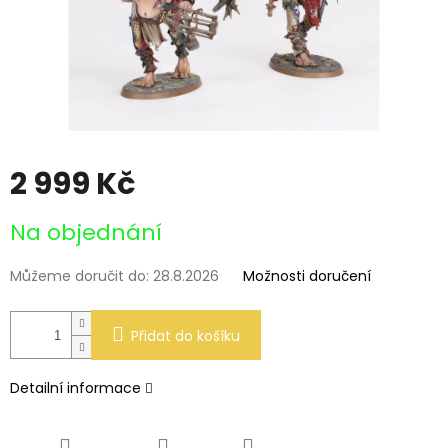
2 999 Kč
Měrná
Na objednání
cena:
Můžeme doručit do:
28.8.2026
Možnosti doručení
Přidat do košíku
Detailní informace