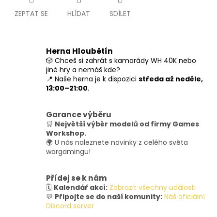
ZEPTAT SE
HLÍDAT
SDÍLET
Herna Hloubětín
🎲 Chceš si zahrát s kamarády WH 40K nebo
jiné hry a nemáš kde?
📍 Naše herna je k dispozici
středa až neděle,
13:00–21:00
.
Garance výběru
🛒
Největší výběr modelů od firmy Games
Workshop.
🌍 U nás naleznete novinky z celého světa
wargamingu!
Přídej se k nám
🗓️
Kalendář akcí:
Zobrazit všechny události
💬
Připojte se do naší komunity:
Náš oficiální
Discord server