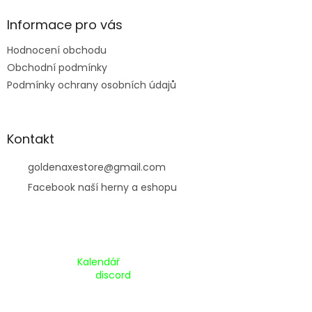
í
Informace pro vás
Hodnocení obchodu
Obchodní podmínky
Podmínky ochrany osobních údajů
Kontakt
goldenaxestore
@
gmail.com
Facebook naší herny a eshopu
Kalendář Akcí:
Kalendář
Pripojte se na náš
discord