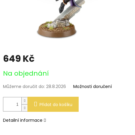
649 Kč
Měrná
Na objednání
cena:
Můžeme doručit do:
28.8.2026
Možnosti doručení
Přidat do košíku
Detailní informace