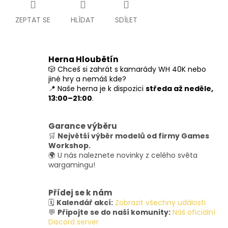
ZEPTAT SE
HLÍDAT
SDÍLET
Herna Hloubětín
🎲 Chceš si zahrát s kamarády WH 40K nebo
jiné hry a nemáš kde?
📍 Naše herna je k dispozici
středa až neděle,
13:00–21:00
.
Garance výběru
🛒
Největší výběr modelů od firmy Games
Workshop.
🌍 U nás naleznete novinky z celého světa
wargamingu!
Přídej se k nám
🗓️
Kalendář akcí:
Zobrazit všechny události
💬
Připojte se do naší komunity:
Náš oficiální
Discord server