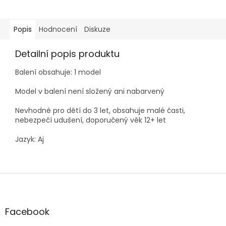
Popis
Hodnocení
Diskuze
Detailní popis produktu
Balení obsahuje: 1 model
Model v balení není složený ani nabarvený
Nevhodné pro dětí do 3 let, obsahuje malé časti,
nebezpečí udušení, doporučený věk 12+ let
Jazyk: Aj
Z
á
p
a
Facebook
t