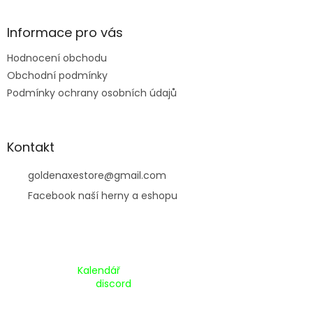
í
Informace pro vás
Hodnocení obchodu
Obchodní podmínky
Podmínky ochrany osobních údajů
Kontakt
goldenaxestore
@
gmail.com
Facebook naší herny a eshopu
Kalendář Akcí:
Kalendář
Pripojte se na náš
discord