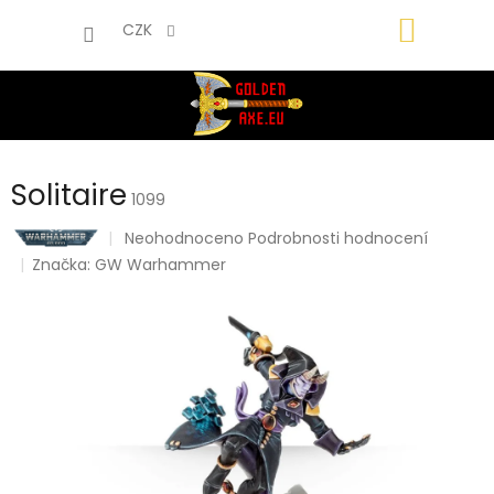
Přejít
NÁKUP
na
CZK
obsah
KOŠÍK
Solitaire
1099
Průměrné
Neohodnoceno
Podrobnosti hodnocení
hodnocení
Značka:
GW Warhammer
produktu
je
0,0
z
5
hvězdiček.