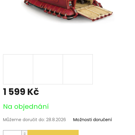
1 599 Kč
Měrná
Na objednání
cena:
Můžeme doručit do:
28.8.2026
Možnosti doručení