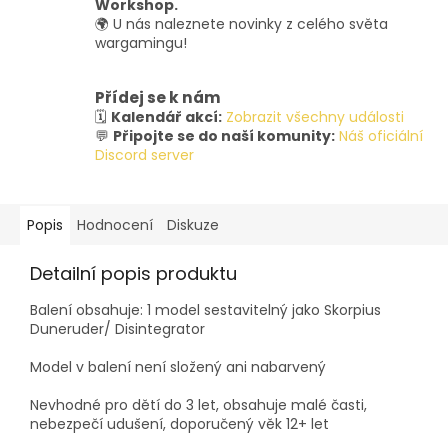
Workshop.
🌍 U nás naleznete novinky z celého světa
wargamingu!
Přídej se k nám
🗓️
Kalendář akcí:
Zobrazit všechny události
💬
Připojte se do naší komunity:
Náš oficiální
Discord server
Popis
Hodnocení
Diskuze
Detailní popis produktu
Balení obsahuje: 1 model sestavitelný jako Skorpius
Duneruder/ Disintegrator
Model v balení není složený ani nabarvený
Nevhodné pro dětí do 3 let, obsahuje malé časti,
nebezpečí udušení, doporučený věk 12+ let