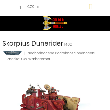
Přejít
NÁKUP
na
CZK
obsah
KOŠÍK
Skorpius Dunerider
1402
Průměrné
Neohodnoceno
Podrobnosti hodnocení
hodnocení
Značka:
GW Warhammer
produktu
je
0,0
z
5
hvězdiček.