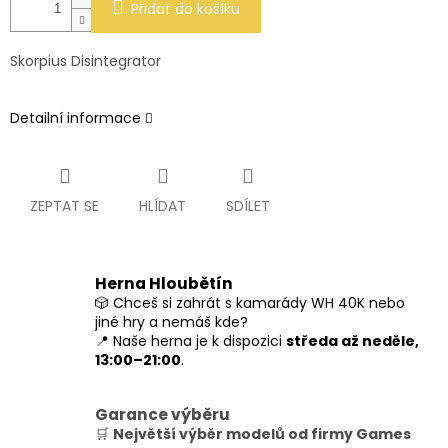
Přidat do košíku
Skorpius Disintegrator
Detailní informace
ZEPTAT SE
HLÍDAT
SDÍLET
Herna Hloubětín
🎲 Chceš si zahrát s kamarády WH 40K nebo
jiné hry a nemáš kde?
📍 Naše herna je k dispozici
středa až neděle,
13:00–21:00
.
Garance výběru
🛒
Největší výběr modelů od firmy Games