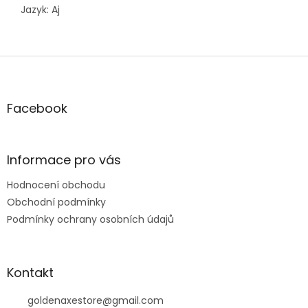
Jazyk: Aj
Z
á
p
a
Facebook
t
í
Informace pro vás
Hodnocení obchodu
Obchodní podmínky
Podmínky ochrany osobních údajů
Kontakt
goldenaxestore
@
gmail.com