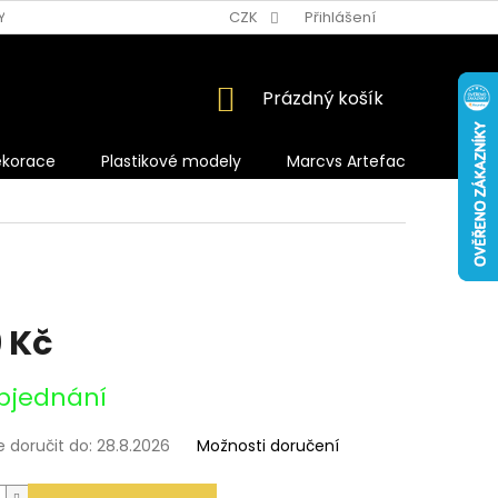
Y OCHRANY OSOBNÍCH ÚDAJŮ
CZK
Přihlášení
NÁKUPNÍ
Prázdný košík
KOŠÍK
ekorace
Plastikové modely
Marcvs Artefacts
 Kč
bjednání
doručit do:
28.8.2026
Možnosti doručení