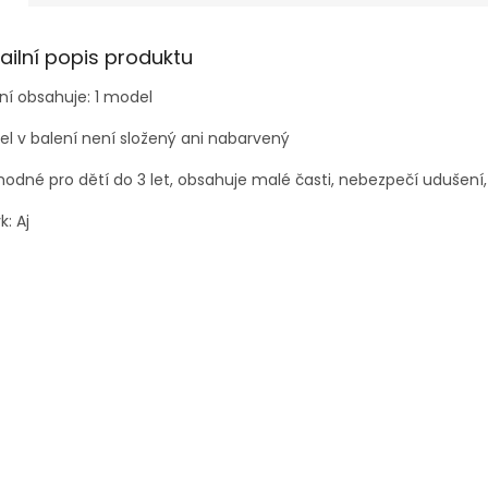
ailní popis produktu
ní obsahuje: 1 model
l v balení není složený ani nabarvený
odné pro dětí do 3 let, obsahuje malé časti, nebezpečí udušení,
k: Aj