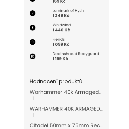
169 Kč
Luminark of Hysh
1 249 Kč
Whirlwind
1 440 Kč
Fiends
1 099 Kč
Deathshroud Bodyguard
1 199 Kč
Hodnocení produktů
Warhammer 40k Armageddon Orks (Bazar)
|
Hodnocení produktu je 5 z 5 hvězdiček.
WARHAMMER 40K ARMAGEDDON 11 EDICE
|
Hodnocení produktu je 5 z 5 hvězdiček.
Citadel 50mm x 75mm Rectangular Bases