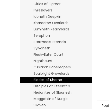
n
Cities of Sigmar
e
Fyreslayers
l
Idoneth Deepkin
Kharadron Overlords
Lumineth Realmlords
Seraphon
Stormcast Eternals
Sylvaneth
Flesh-Eater Court
Nighthaunt
Ossiarch Bonereapers
Soulblight Gravelords
Blades of Khorne
Disciples of Tzeentch
Hedonites of Slaanesh
Maggotkin of Nurgle
Skaven
Popi