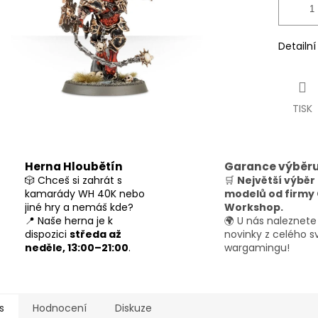
Detailn
TISK
Herna Hloubětín
Garance výběr
🎲 Chceš si zahrát s
🛒
Největší výběr
kamarády WH 40K nebo
modelů od firm
jiné hry a nemáš kde?
Workshop.
📍 Naše herna je k
🌍 U nás naleznete
dispozici
středa až
novinky z celého s
neděle, 13:00–21:00
.
wargamingu!
s
Hodnocení
Diskuze