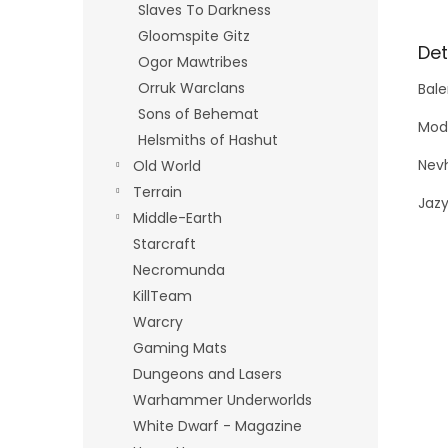
Slaves To Darkness
Gloomspite Gitz
Det
Ogor Mawtribes
Orruk Warclans
Bale
Sons of Behemat
Mode
Helsmiths of Hashut
Nevh
Old World
Terrain
Jazy
Middle-Earth
Starcraft
Necromunda
KillTeam
Warcry
Gaming Mats
Dungeons and Lasers
Warhammer Underworlds
White Dwarf - Magazine