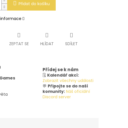
Přidat do košíku
í informace
ZEPTAT SE
HLÍDAT
SDÍLET
u
Přídej se k nám
🗓️
Kalendář akcí:
y Games
Zobrazit všechny události
💬
Připojte se do naší
komunity:
Náš oficiální
věta
Discord server