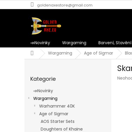
Přejít
goldenaxestore@gmail.com
na
obsah
📣Novinky
Wargaming
Barvení, Stavění
Domů
Wargaming
Age of Sigmar
Bla
P
Ska
o
Přeskočit
s
Průmě
Kategorie
Neoho
kategorie
t
hodnoc
r
produk
📣Novinky
a
je
Wargaming
n
0,0
z
Warhammer 40K
n
5
í
Age of Sigmar
hvězdič
p
AOS Starter Sets
a
Doughters of Khaine