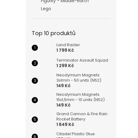
Figurky - Middle-earth
Lego
Top 10 produktů
Land Raider
1 799 Kč
Terminator Assault Squad
1 299 Kč
Neodymium Magnets
3x1mm - 50 units (N52)
149 Kč
Neodymium Magnets
15x1,5mm - 10 units (N52)
149 Kč
Grand Cannon & Fire Rain
Rocket Battery
1 649 Kč
Citadel Plastic Glue