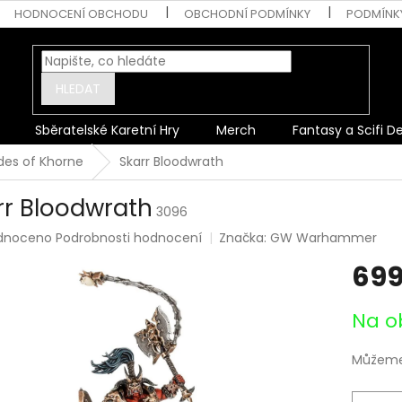
HODNOCENÍ OBCHODU
OBCHODNÍ PODMÍNKY
PODMÍNK
HLEDAT
Sběratelské Karetní Hry
Merch
Fantasy a Scifi D
des of Khorne
Skarr Bloodwrath
rr Bloodwrath
3096
rné
dnoceno
Podrobnosti hodnocení
Značka:
GW Warhammer
ení
699
tu
Měrná
Na o
cena:
ek.
Můžeme 