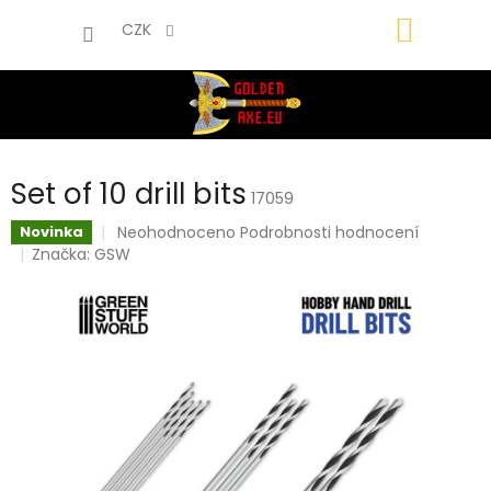
Přejít
NÁKUP
na
CZK
obsah
KOŠÍK
Set of 10 drill bits
17059
Průměrné
Neohodnoceno
Podrobnosti hodnocení
Novinka
hodnocení
Značka:
GSW
produktu
je
0,0
z
5
hvězdiček.