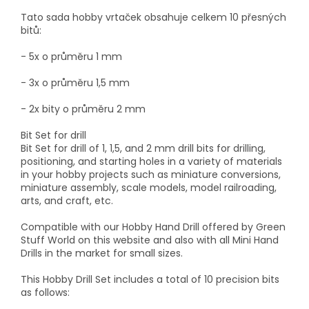
Tato sada hobby vrtaček obsahuje celkem 10 přesných
bitů:
- 5x o průměru 1 mm
- 3x o průměru 1,5 mm
- 2x bity o průměru 2 mm
Bit Set for drill
Bit Set for drill of 1, 1,5, and 2 mm drill bits for drilling,
positioning, and starting holes in a variety of materials
in your hobby projects such as miniature conversions,
miniature assembly, scale models, model railroading,
arts, and craft, etc.
Compatible with our Hobby Hand Drill offered by Green
Stuff World on this website and also with all Mini Hand
Drills in the market for small sizes.
This Hobby Drill Set includes a total of 10 precision bits
as follows: