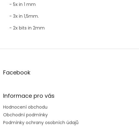
- 5x in 1 mm
- 3x in 1,5mm.
- 2x bits in 2mm
Z
á
p
a
Facebook
t
í
Informace pro vás
Hodnocení obchodu
Obchodní podmínky
Podmínky ochrany osobních údajů