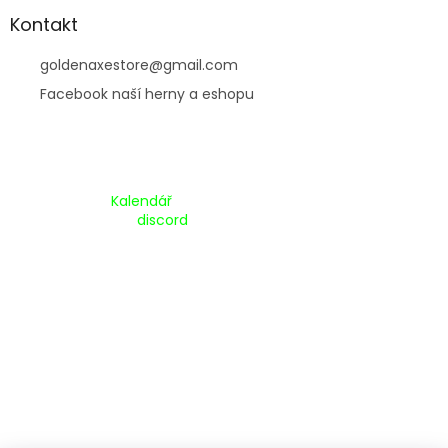
Kontakt
goldenaxestore
@
gmail.com
Facebook naší herny a eshopu
Kalendář Akcí:
Kalendář
Pripojte se na náš
discord