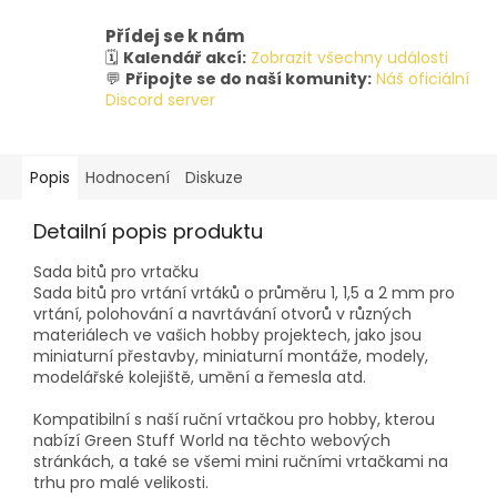
Přídej se k nám
🗓️
Kalendář akcí:
Zobrazit všechny události
💬
Připojte se do naší komunity:
Náš oficiální
Discord server
Popis
Hodnocení
Diskuze
Detailní popis produktu
Sada bitů pro vrtačku
Sada bitů pro vrtání vrtáků o průměru 1, 1,5 a 2 mm pro
vrtání, polohování a navrtávání otvorů v různých
materiálech ve vašich hobby projektech, jako jsou
miniaturní přestavby, miniaturní montáže, modely,
modelářské kolejiště, umění a řemesla atd.
Kompatibilní s naší ruční vrtačkou pro hobby, kterou
nabízí Green Stuff World na těchto webových
stránkách, a také se všemi mini ručními vrtačkami na
trhu pro malé velikosti.