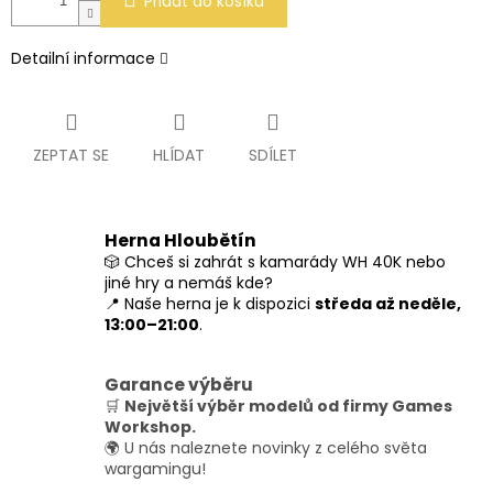
Přidat do košíku
Detailní informace
ZEPTAT SE
HLÍDAT
SDÍLET
Herna Hloubětín
🎲 Chceš si zahrát s kamarády WH 40K nebo
jiné hry a nemáš kde?
📍 Naše herna je k dispozici
středa až neděle,
13:00–21:00
.
Garance výběru
🛒
Největší výběr modelů od firmy Games
Workshop.
🌍 U nás naleznete novinky z celého světa
wargamingu!