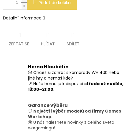
Přidat do košíku
Detailní informace
ZEPTAT SE
HLÍDAT
SDÍLET
Herna Hloubětín
🎲 Chceš si zahrát s kamarády WH 40K nebo
jiné hry a nemáš kde?
📍 Naše herna je k dispozici
středa až neděle,
13:00–21:00
.
Garance výběru
🛒
Největší výběr modelů od firmy Games
Workshop.
🌍 U nás naleznete novinky z celého světa
wargamingu!