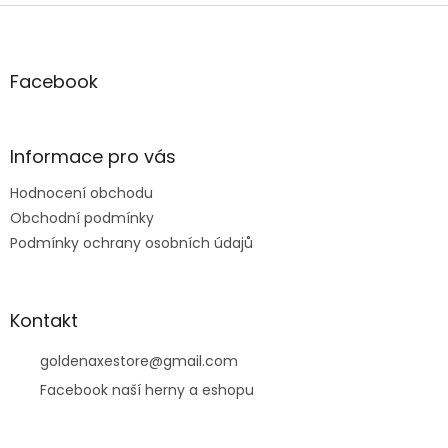
Z
á
p
a
Facebook
t
í
Informace pro vás
Hodnocení obchodu
Obchodní podmínky
Podmínky ochrany osobních údajů
Kontakt
goldenaxestore
@
gmail.com
Facebook naší herny a eshopu