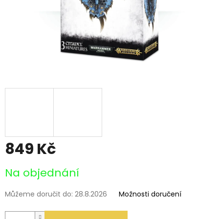
849 Kč
Měrná
Na objednání
cena:
Můžeme doručit do:
28.8.2026
Možnosti doručení