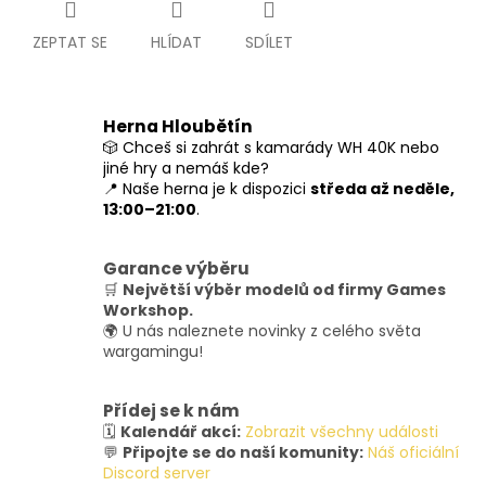
ZEPTAT SE
HLÍDAT
SDÍLET
Herna Hloubětín
🎲 Chceš si zahrát s kamarády WH 40K nebo
jiné hry a nemáš kde?
📍 Naše herna je k dispozici
středa až neděle,
13:00–21:00
.
Garance výběru
🛒
Největší výběr modelů od firmy Games
Workshop.
🌍 U nás naleznete novinky z celého světa
wargamingu!
Přídej se k nám
🗓️
Kalendář akcí:
Zobrazit všechny události
💬
Připojte se do naší komunity:
Náš oficiální
Discord server