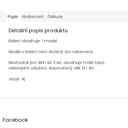
Popis
Hodnocení
Diskuze
Detailní popis produktu
Balení obsahuje: 1 model
Model v balení není složený ani nabarvený
Nevhodné pro dětí do 3 let, obsahuje malé časti,
nebezpečí udušení, doporučený věk 12+ let
Jazyk: Aj
Z
á
p
a
Facebook
t