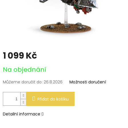
1 099 Kč
Měrná
Na objednání
cena:
Můžeme doručit do:
26.8.2026
Možnosti doručení
Přidat do košíku
Detailní informace