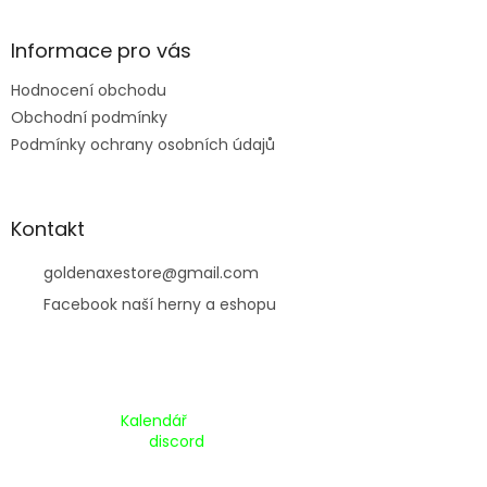
í
Informace pro vás
Hodnocení obchodu
Obchodní podmínky
Podmínky ochrany osobních údajů
Kontakt
goldenaxestore
@
gmail.com
Facebook naší herny a eshopu
Kalendář Akcí:
Kalendář
Pripojte se na náš
discord