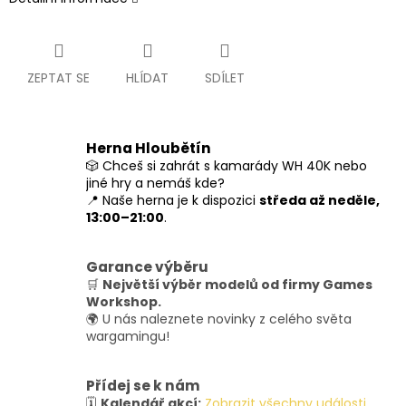
ZEPTAT SE
HLÍDAT
SDÍLET
Herna Hloubětín
🎲 Chceš si zahrát s kamarády WH 40K nebo
jiné hry a nemáš kde?
📍 Naše herna je k dispozici
středa až neděle,
13:00–21:00
.
Garance výběru
🛒
Největší výběr modelů od firmy Games
Workshop.
🌍 U nás naleznete novinky z celého světa
wargamingu!
Přídej se k nám
🗓️
Kalendář akcí:
Zobrazit všechny události