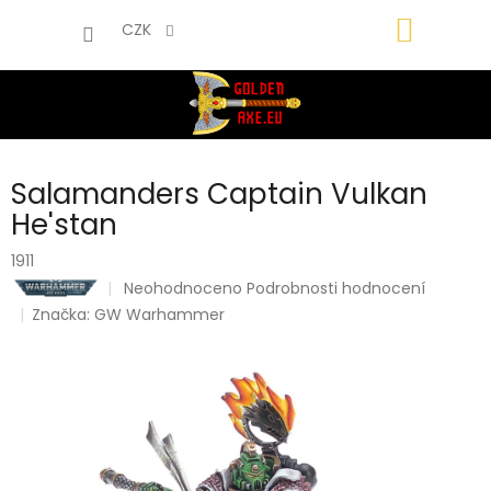
Přejít
NÁKUP
na
CZK
obsah
KOŠÍK
Salamanders Captain Vulkan
He'stan
1911
Průměrné
Neohodnoceno
Podrobnosti hodnocení
hodnocení
Značka:
GW Warhammer
produktu
je
0,0
z
5
hvězdiček.