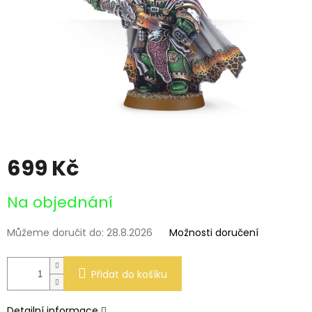
699 Kč
Měrná
Na objednání
cena:
Můžeme doručit do:
28.8.2026
Možnosti doručení
Přidat do košíku
Detailní informace