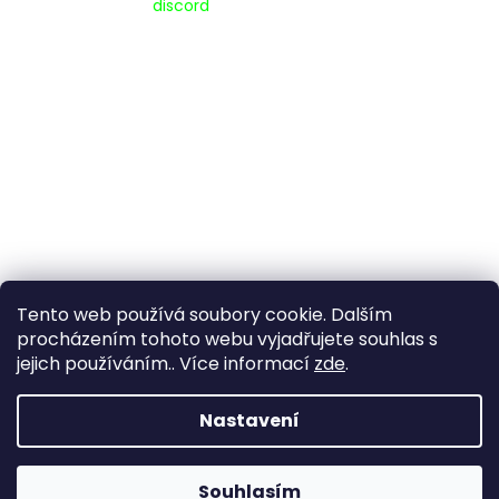
Pripojte se na náš
discord
Tento web používá soubory cookie. Dalším
procházením tohoto webu vyjadřujete souhlas s
jejich používáním.. Více informací
zde
.
Vytvořil Shoptet
Nastavení
Copyright 2026
www.goldenaxe.eu
. Všechna práva
Souhlasím
vyhrazena.
Upravit nastavení cookies