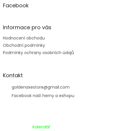
a
Facebook
t
í
Informace pro vás
Hodnocení obchodu
Obchodní podmínky
Podmínky ochrany osobních údajů
Kontakt
goldenaxestore
@
gmail.com
Facebook naší herny a eshopu
Kalendář Akcí:
Kalendář