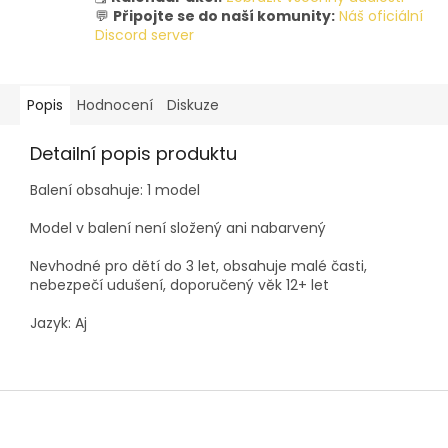
💬
Připojte se do naší komunity:
Náš oficiální
Discord server
Popis
Hodnocení
Diskuze
Detailní popis produktu
Balení obsahuje: 1 model
Model v balení není složený ani nabarvený
Nevhodné pro dětí do 3 let, obsahuje malé časti,
nebezpečí udušení, doporučený věk 12+ let
Jazyk: Aj
Z
á
p