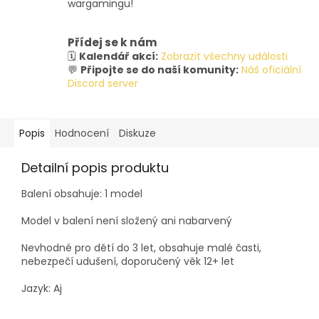
wargamingu!
Přídej se k nám
🗓️
Kalendář akcí:
Zobrazit všechny události
💬
Připojte se do naší komunity:
Náš oficiální
Discord server
Popis
Hodnocení
Diskuze
Detailní popis produktu
Balení obsahuje: 1 model
Model v balení není složený ani nabarvený
Nevhodné pro dětí do 3 let, obsahuje malé časti,
nebezpečí udušení, doporučený věk 12+ let
Jazyk: Aj