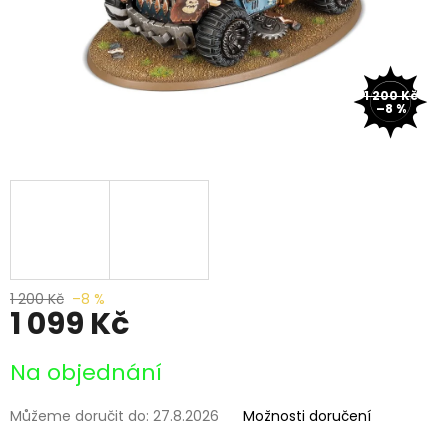
1 200 Kč
–8 %
1 200 Kč
–8 %
1 099 Kč
Měrná
Na objednání
cena:
Můžeme doručit do:
27.8.2026
Možnosti doručení