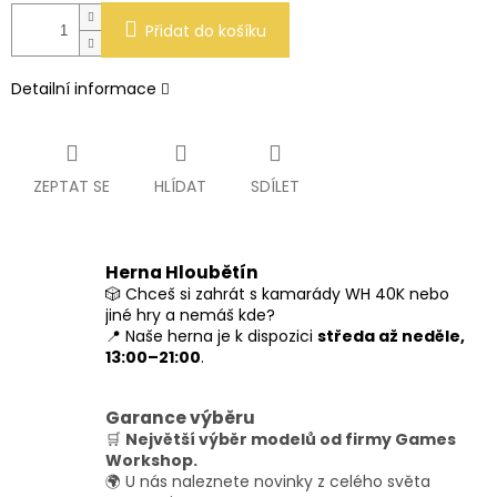
Přidat do košíku
Detailní informace
ZEPTAT SE
HLÍDAT
SDÍLET
Herna Hloubětín
🎲 Chceš si zahrát s kamarády WH 40K nebo
jiné hry a nemáš kde?
📍 Naše herna je k dispozici
středa až neděle,
13:00–21:00
.
Garance výběru
🛒
Největší výběr modelů od firmy Games
Workshop.
🌍 U nás naleznete novinky z celého světa