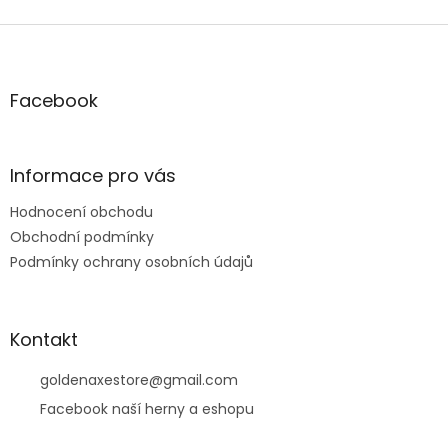
Z
á
p
a
Facebook
t
í
Informace pro vás
Hodnocení obchodu
Obchodní podmínky
Podmínky ochrany osobních údajů
Kontakt
goldenaxestore
@
gmail.com
Facebook naší herny a eshopu