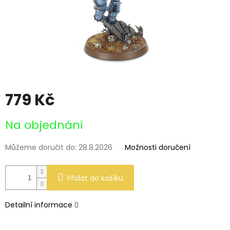
779 Kč
Měrná
Na objednání
cena:
Můžeme doručit do:
28.8.2026
Možnosti doručení
Přidat do košíku
Detailní informace