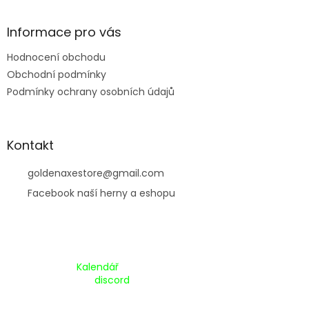
í
Informace pro vás
Hodnocení obchodu
Obchodní podmínky
Podmínky ochrany osobních údajů
Kontakt
goldenaxestore
@
gmail.com
Facebook naší herny a eshopu
Kalendář Akcí:
Kalendář
Pripojte se na náš
discord