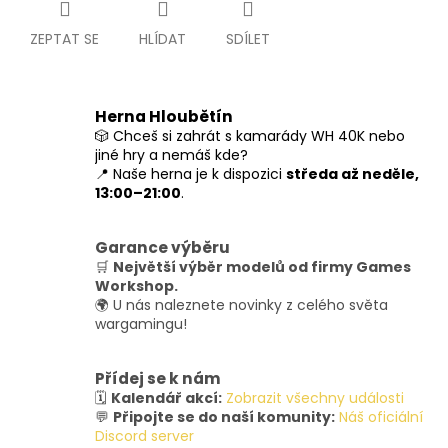
ZEPTAT SE
HLÍDAT
SDÍLET
Herna Hloubětín
🎲 Chceš si zahrát s kamarády WH 40K nebo
jiné hry a nemáš kde?
📍 Naše herna je k dispozici
středa až neděle,
13:00–21:00
.
Garance výběru
🛒
Největší výběr modelů od firmy Games
Workshop.
🌍 U nás naleznete novinky z celého světa
wargamingu!
Přídej se k nám
🗓️
Kalendář akcí:
Zobrazit všechny události
💬
Připojte se do naší komunity:
Náš oficiální
Discord server