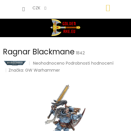
Přejít
NÁKUP
na
CZK
obsah
KOŠÍK
Ragnar Blackmane
1842
Průměrné
Neohodnoceno
Podrobnosti hodnocení
hodnocení
Značka:
GW Warhammer
produktu
je
0,0
z
5
hvězdiček.