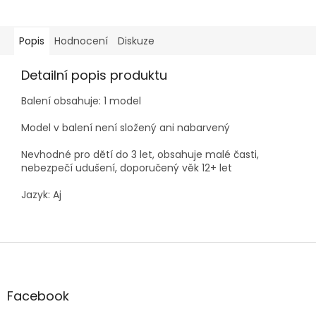
Popis
Hodnocení
Diskuze
Detailní popis produktu
Balení obsahuje: 1 model
Model v balení není složený ani nabarvený
Nevhodné pro dětí do 3 let, obsahuje malé časti,
nebezpečí udušení, doporučený věk 12+ let
Jazyk: Aj
Z
á
p
a
Facebook
t