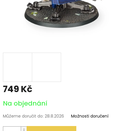
749 Kč
Měrná
Na objednání
cena:
Můžeme doručit do:
28.8.2026
Možnosti doručení