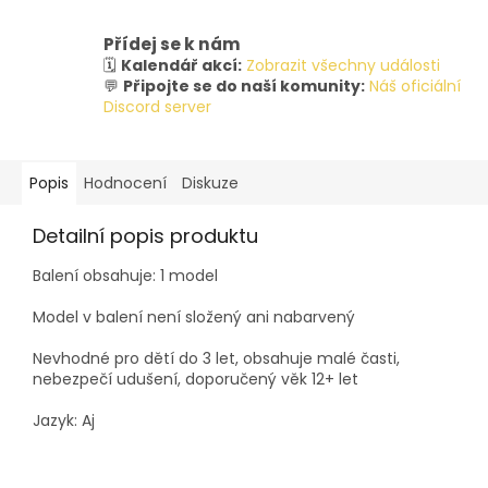
Přídej se k nám
🗓️
Kalendář akcí:
Zobrazit všechny události
💬
Připojte se do naší komunity:
Náš oficiální
Discord server
Popis
Hodnocení
Diskuze
Detailní popis produktu
Balení obsahuje: 1 model
Model v balení není složený ani nabarvený
Nevhodné pro dětí do 3 let, obsahuje malé časti,
nebezpečí udušení, doporučený věk 12+ let
Jazyk: Aj