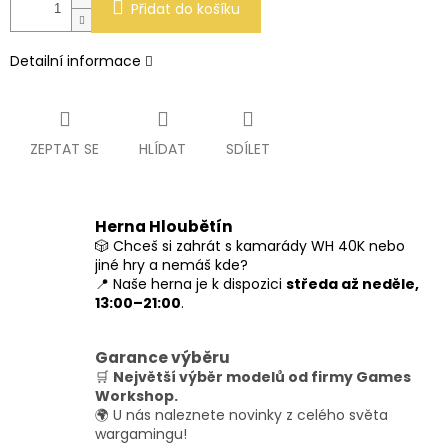
Přidat do košíku
Detailní informace
ZEPTAT SE
HLÍDAT
SDÍLET
Herna Hloubětín
🎲 Chceš si zahrát s kamarády WH 40K nebo
jiné hry a nemáš kde?
📍 Naše herna je k dispozici
středa až neděle,
13:00–21:00
.
Garance výběru
🛒
Největší výběr modelů od firmy Games
Workshop.
🌍 U nás naleznete novinky z celého světa
wargamingu!