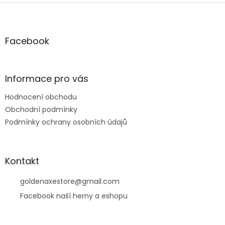
Z
á
p
a
Facebook
t
í
Informace pro vás
Hodnocení obchodu
Obchodní podmínky
Podmínky ochrany osobních údajů
Kontakt
goldenaxestore
@
gmail.com
Facebook naší herny a eshopu