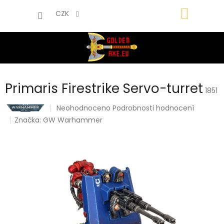
Přejít
NÁKUP
na
CZK
obsah
KOŠÍK
Primaris Firestrike Servo-turret
1851
Průměrné
Neohodnoceno
Podrobnosti hodnocení
hodnocení
Značka:
GW Warhammer
produktu
je
0,0
z
5
hvězdiček.