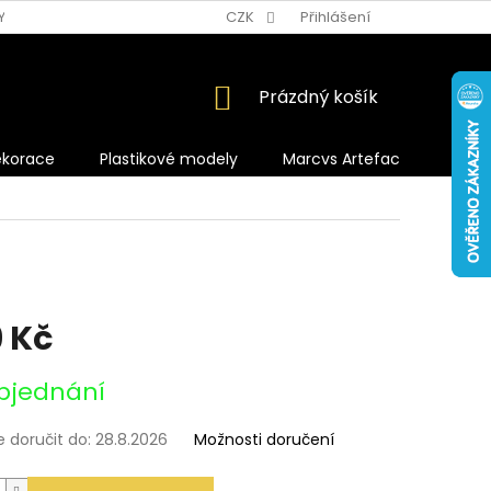
Y OCHRANY OSOBNÍCH ÚDAJŮ
CZK
Přihlášení
NÁKUPNÍ
Prázdný košík
KOŠÍK
ekorace
Plastikové modely
Marcvs Artefacts
 Kč
bjednání
doručit do:
28.8.2026
Možnosti doručení