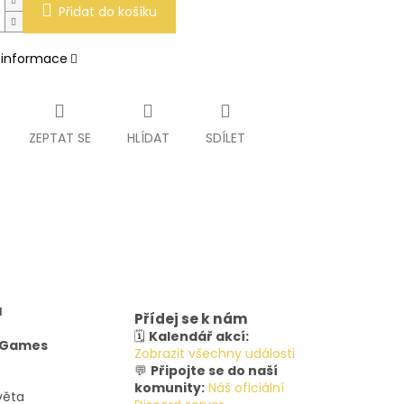
Přidat do košíku
í informace
ZEPTAT SE
HLÍDAT
SDÍLET
u
Přídej se k nám
🗓️
Kalendář akcí:
y Games
Zobrazit všechny události
💬
Připojte se do naší
komunity:
Náš oficiální
věta