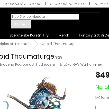
HODNOCENÍ OBCHODU
OBCHODNÍ PODMÍNKY
PODMÍNK
HLEDAT
Sběratelské Karetní Hry
Merch
Fantasy a Scifi D
ciples of Tzeentch
Ogroid Thaumaturge
oid Thaumaturge
3129
rné
dnoceno
Podrobnosti hodnocení
Značka:
GW Warhammer
ení
849
tu
Měrná
Na o
cena:
ek.
Můžeme 