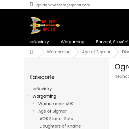
Přejít
goldenaxestore@gmail.com
na
obsah
📣Novinky
Wargaming
Barvení, Stavění
Domů
Wargaming
Age of Sigmar
Dis
P
Ogr
o
Přeskočit
s
Průmě
Kategorie
Neoho
kategorie
t
hodnoc
r
produk
📣Novinky
a
je
Wargaming
n
0,0
z
Warhammer 40K
n
5
í
Age of Sigmar
hvězdič
p
AOS Starter Sets
a
Doughters of Khaine