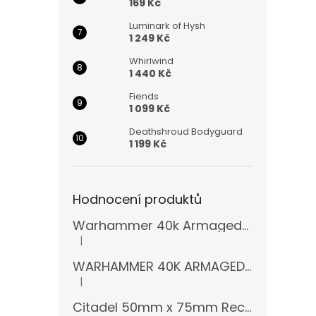
169 Kč
Luminark of Hysh
1 249 Kč
Whirlwind
1 440 Kč
Fiends
1 099 Kč
Deathshroud Bodyguard
1 199 Kč
Hodnocení produktů
Warhammer 40k Armageddon Orks (Bazar)
|
Hodnocení produktu je 5 z 5 hvězdiček.
WARHAMMER 40K ARMAGEDDON 11 EDICE
|
Hodnocení produktu je 5 z 5 hvězdiček.
Citadel 50mm x 75mm Rectangular Bases