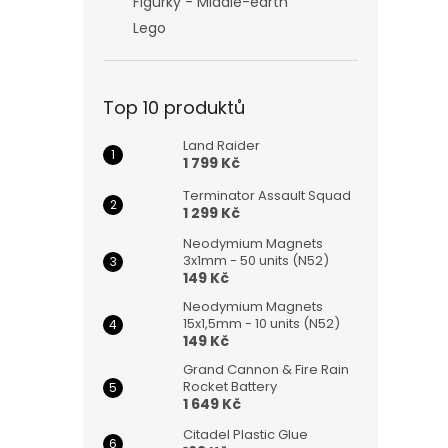
Figurky - Middle-earth
Lego
Top 10 produktů
Land Raider
1 799 Kč
Terminator Assault Squad
1 299 Kč
Neodymium Magnets
3x1mm - 50 units (N52)
149 Kč
Neodymium Magnets
15x1,5mm - 10 units (N52)
149 Kč
Grand Cannon & Fire Rain
Rocket Battery
1 649 Kč
Citadel Plastic Glue