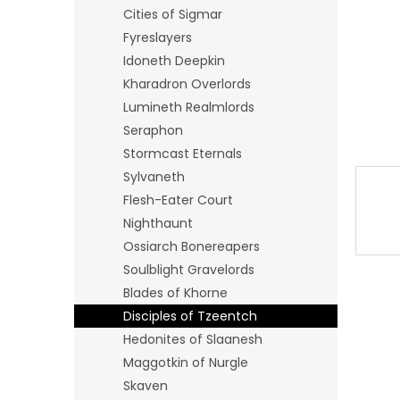
n
Cities of Sigmar
e
Fyreslayers
l
Idoneth Deepkin
Kharadron Overlords
Lumineth Realmlords
Seraphon
Stormcast Eternals
Sylvaneth
Flesh-Eater Court
Nighthaunt
Ossiarch Bonereapers
Soulblight Gravelords
Blades of Khorne
Disciples of Tzeentch
Hedonites of Slaanesh
Maggotkin of Nurgle
Skaven