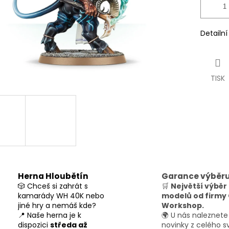
Detailn
TISK
Herna Hloubětín
Garance výběr
🎲 Chceš si zahrát s
🛒
Největší výběr
kamarády WH 40K nebo
modelů od firm
jiné hry a nemáš kde?
Workshop.
📍 Naše herna je k
🌍 U nás naleznete
dispozici
středa až
novinky z celého s