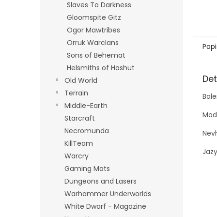
Slaves To Darkness
Gloomspite Gitz
Ogor Mawtribes
Orruk Warclans
Popi
Sons of Behemat
Helsmiths of Hashut
Det
Old World
Terrain
Bale
Middle-Earth
Mode
Starcraft
Necromunda
Nevh
KillTeam
Jazy
Warcry
Gaming Mats
Dungeons and Lasers
Warhammer Underworlds
White Dwarf - Magazine