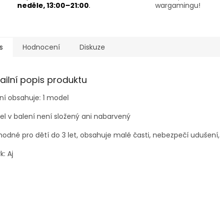
neděle, 13:00–21:00
.
wargamingu!
s
Hodnocení
Diskuze
ailní popis produktu
ní obsahuje: 1 model
l v balení není složený ani nabarvený
odné pro dětí do 3 let, obsahuje malé časti, nebezpečí udušení,
k: Aj