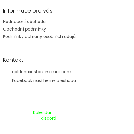
í
Informace pro vás
Hodnocení obchodu
Obchodní podmínky
Podmínky ochrany osobních údajů
Kontakt
goldenaxestore
@
gmail.com
Facebook naší herny a eshopu
Kalendář Akcí:
Kalendář
Pripojte se na náš
discord