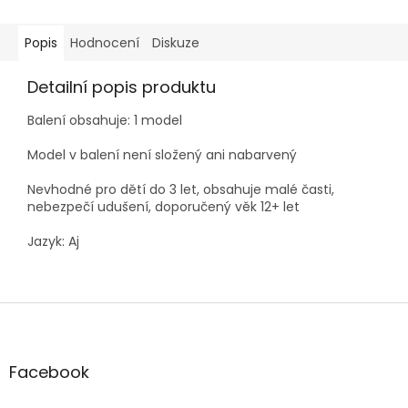
Popis
Hodnocení
Diskuze
Detailní popis produktu
Balení obsahuje: 1 model
Model v balení není složený ani nabarvený
Nevhodné pro dětí do 3 let, obsahuje malé časti,
nebezpečí udušení, doporučený věk 12+ let
Jazyk: Aj
Z
á
p
a
Facebook
t