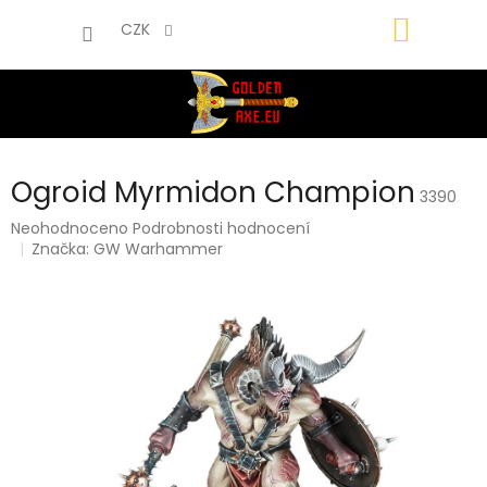
Přejít
NÁKUP
na
CZK
obsah
KOŠÍK
Ogroid Myrmidon Champion
3390
Průměrné
Neohodnoceno
Podrobnosti hodnocení
hodnocení
Značka:
GW Warhammer
produktu
je
0,0
z
5
hvězdiček.