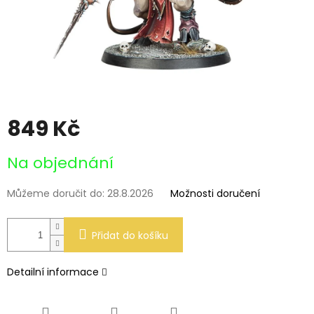
849 Kč
Měrná
Na objednání
cena:
Můžeme doručit do:
28.8.2026
Možnosti doručení
Přidat do košíku
Detailní informace