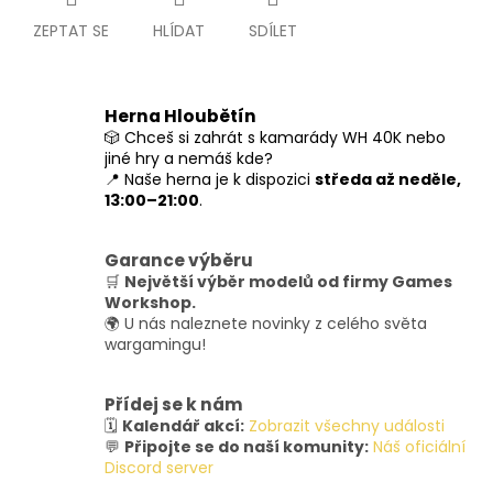
ZEPTAT SE
HLÍDAT
SDÍLET
Herna Hloubětín
🎲 Chceš si zahrát s kamarády WH 40K nebo
jiné hry a nemáš kde?
📍 Naše herna je k dispozici
středa až neděle,
13:00–21:00
.
Garance výběru
🛒
Největší výběr modelů od firmy Games
Workshop.
🌍 U nás naleznete novinky z celého světa
wargamingu!
Přídej se k nám
🗓️
Kalendář akcí:
Zobrazit všechny události
💬
Připojte se do naší komunity:
Náš oficiální
Discord server