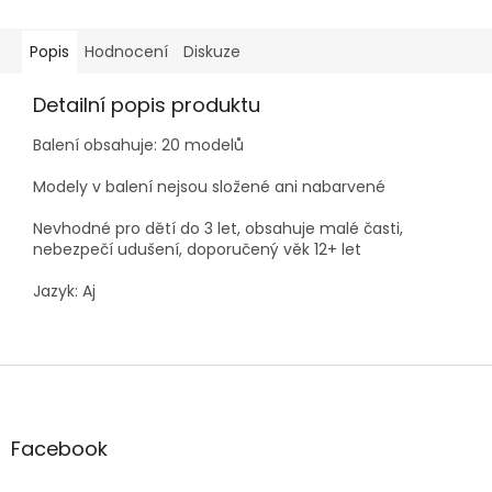
Popis
Hodnocení
Diskuze
Detailní popis produktu
Balení obsahuje: 20 modelů
Modely v balení nejsou složené ani nabarvené
Nevhodné pro dětí do 3 let, obsahuje malé časti,
nebezpečí udušení, doporučený věk 12+ let
Jazyk: Aj
Z
á
p
a
Facebook
t