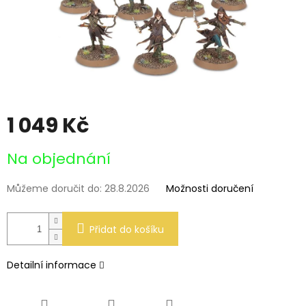
1 049 Kč
Měrná
Na objednání
cena:
Můžeme doručit do:
28.8.2026
Možnosti doručení
Přidat do košíku
Detailní informace