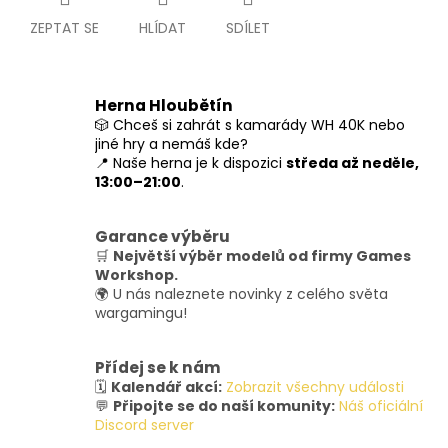
ZEPTAT SE
HLÍDAT
SDÍLET
Herna Hloubětín
🎲 Chceš si zahrát s kamarády WH 40K nebo
jiné hry a nemáš kde?
📍 Naše herna je k dispozici
středa až neděle,
13:00–21:00
.
Garance výběru
🛒
Největší výběr modelů od firmy Games
Workshop.
🌍 U nás naleznete novinky z celého světa
wargamingu!
Přídej se k nám
🗓️
Kalendář akcí:
Zobrazit všechny události
💬
Připojte se do naší komunity:
Náš oficiální
Discord server