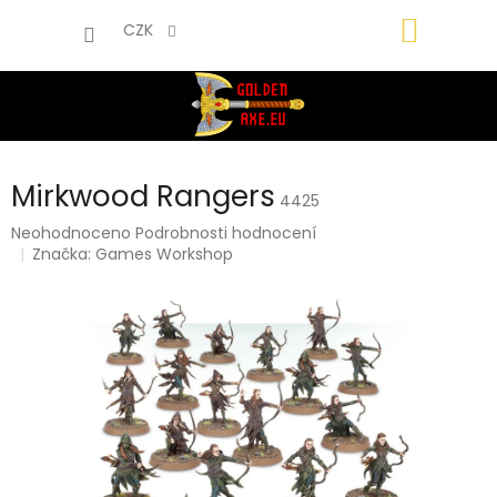
Přejít
NÁKUP
na
CZK
obsah
KOŠÍK
Mirkwood Rangers
4425
Průměrné
Neohodnoceno
Podrobnosti hodnocení
hodnocení
Značka:
Games Workshop
produktu
je
0,0
z
5
hvězdiček.