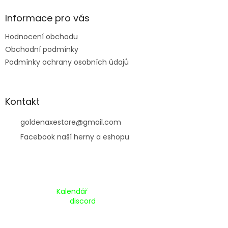
í
Informace pro vás
Hodnocení obchodu
Obchodní podmínky
Podmínky ochrany osobních údajů
Kontakt
goldenaxestore
@
gmail.com
Facebook naší herny a eshopu
Kalendář Akcí:
Kalendář
Pripojte se na náš
discord