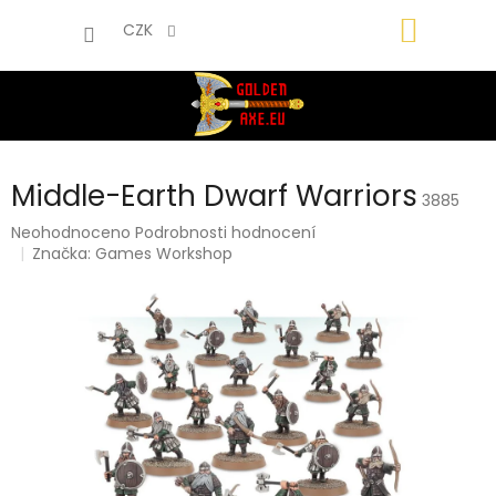
Přejít
NÁKUP
na
CZK
obsah
KOŠÍK
Middle-Earth Dwarf Warriors
3885
Průměrné
Neohodnoceno
Podrobnosti hodnocení
hodnocení
Značka:
Games Workshop
produktu
je
0,0
z
5
hvězdiček.