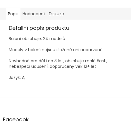
Popis
Hodnocení
Diskuze
Detailní popis produktu
Balení obsahuje: 24 modelů
Modely v balení nejsou složené ani nabarvené
Nevhodné pro dětí do 3 let, obsahuje malé časti,
nebezpečí udušení, doporučený věk 12+ let
Jazyk: Aj
Z
á
p
a
Facebook
t