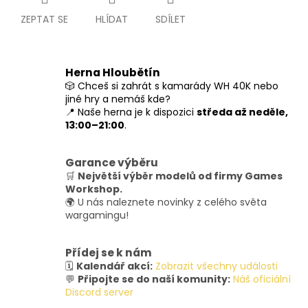
ZEPTAT SE
HLÍDAT
SDÍLET
Herna Hloubětín
🎲 Chceš si zahrát s kamarády WH 40K nebo
jiné hry a nemáš kde?
📍 Naše herna je k dispozici
středa až neděle,
13:00–21:00
.
Garance výběru
🛒
Největší výběr modelů od firmy Games
Workshop.
🌍 U nás naleznete novinky z celého světa
wargamingu!
Přídej se k nám
🗓️
Kalendář akcí:
Zobrazit všechny události
💬
Připojte se do naší komunity:
Náš oficiální
Discord server