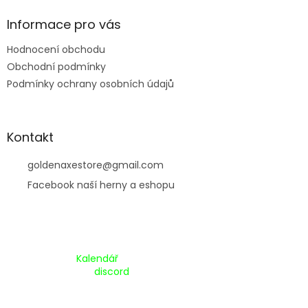
í
Informace pro vás
Hodnocení obchodu
Obchodní podmínky
Podmínky ochrany osobních údajů
Kontakt
goldenaxestore
@
gmail.com
Facebook naší herny a eshopu
Kalendář Akcí:
Kalendář
Pripojte se na náš
discord