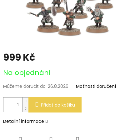
999 Kč
Měrná
Na objednání
cena:
Můžeme doručit do:
26.8.2026
Možnosti doručení
Přidat do košíku
Detailní informace