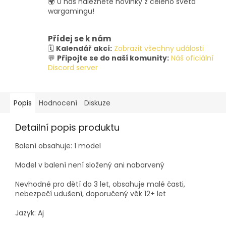
🌍 U nás naleznete novinky z celého světa
wargamingu!
Přídej se k nám
🗓️
Kalendář akcí:
Zobrazit všechny události
💬
Připojte se do naší komunity:
Náš oficiální
Discord server
Popis
Hodnocení
Diskuze
Detailní popis produktu
Balení obsahuje: 1 model
Model v balení není složený ani nabarvený
Nevhodné pro dětí do 3 let, obsahuje malé časti,
nebezpečí udušení, doporučený věk 12+ let
Jazyk: Aj