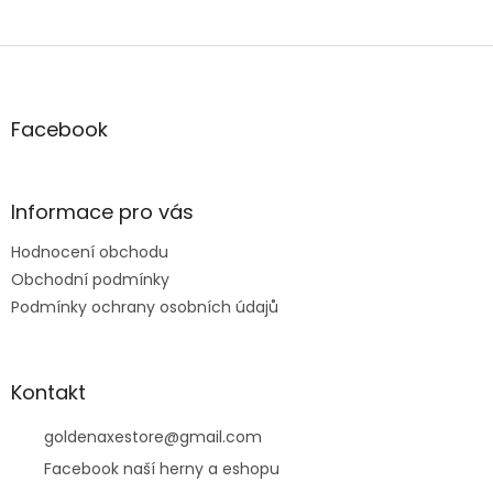
Z
á
p
a
Facebook
t
í
Informace pro vás
Hodnocení obchodu
Obchodní podmínky
Podmínky ochrany osobních údajů
Kontakt
goldenaxestore
@
gmail.com
Facebook naší herny a eshopu