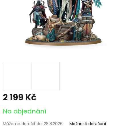
2 199 Kč
Měrná
Na objednání
cena:
Můžeme doručit do:
28.8.2026
Možnosti doručení