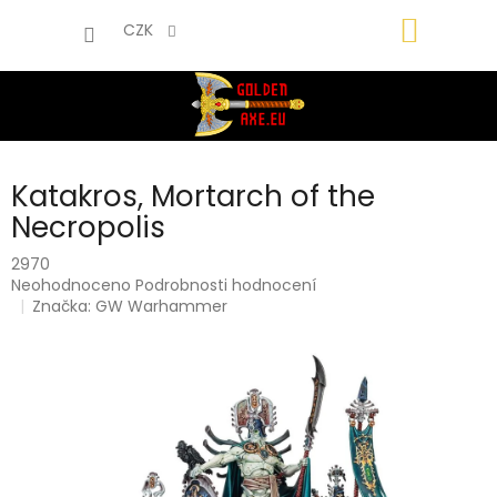
Přejít
NÁKUP
na
CZK
obsah
KOŠÍK
Katakros, Mortarch of the
Necropolis
2970
Průměrné
Neohodnoceno
Podrobnosti hodnocení
hodnocení
Značka:
GW Warhammer
produktu
je
0,0
z
5
hvězdiček.