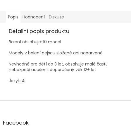
Popis
Hodnocení
Diskuze
Detailní popis produktu
Balení obsahuje: 10 model
Modely v balení nejsou složené ani nabarvené
Nevhodné pro dětí do 3 let, obsahuje malé časti,
nebezpečí udušení, doporučený věk 12+ let
Jazyk: Aj
Z
á
p
a
Facebook
t