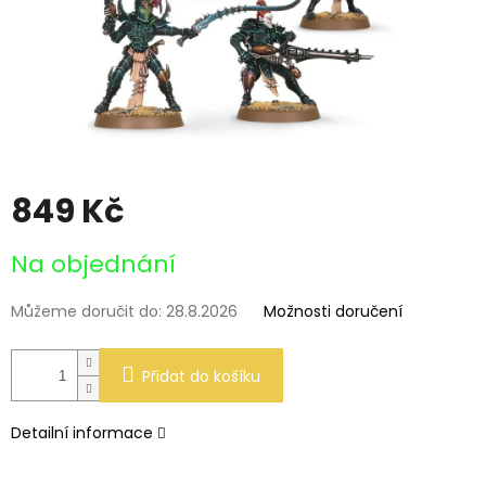
849 Kč
Měrná
Na objednání
cena:
Můžeme doručit do:
28.8.2026
Možnosti doručení
Přidat do košíku
Detailní informace