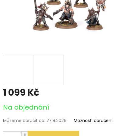
1 099 Kč
Měrná
Na objednání
cena:
Můžeme doručit do:
27.8.2026
Možnosti doručení