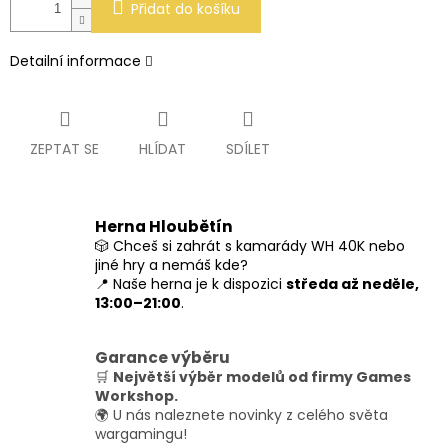
Přidat do košíku
Detailní informace
ZEPTAT SE
HLÍDAT
SDÍLET
Herna Hloubětín
🎲 Chceš si zahrát s kamarády WH 40K nebo
jiné hry a nemáš kde?
📍 Naše herna je k dispozici
středa až neděle,
13:00–21:00
.
Garance výběru
🛒
Největší výběr modelů od firmy Games
Workshop.
🌍 U nás naleznete novinky z celého světa
wargamingu!