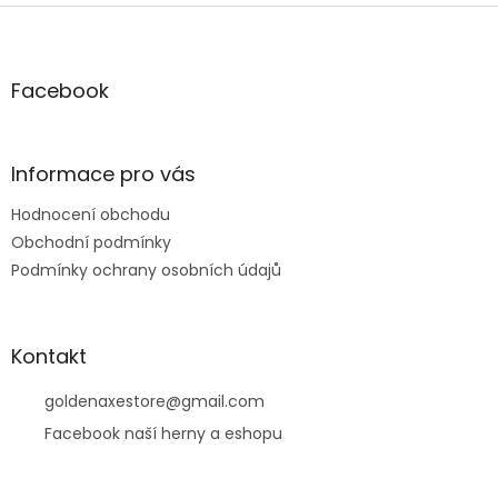
Z
á
p
a
Facebook
t
í
Informace pro vás
Hodnocení obchodu
Obchodní podmínky
Podmínky ochrany osobních údajů
Kontakt
goldenaxestore
@
gmail.com
Facebook naší herny a eshopu