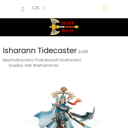
Přejít
NÁKUP
na
CZK
obsah
KOŠÍK
Isharann Tidecaster
2496
Průměrné
Neohodnoceno
Podrobnosti hodnocení
hodnocení
Značka:
GW Warhammer
produktu
je
0,0
z
5
hvězdiček.