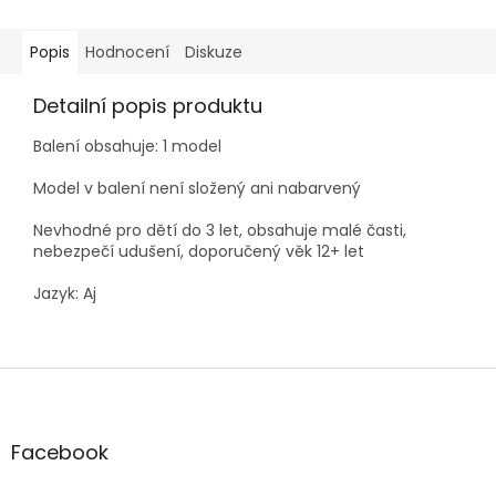
Popis
Hodnocení
Diskuze
Detailní popis produktu
Balení obsahuje: 1 model
Model v balení není složený ani nabarvený
Nevhodné pro dětí do 3 let, obsahuje malé časti,
nebezpečí udušení, doporučený věk 12+ let
Jazyk: Aj
Z
á
p
a
Facebook
t