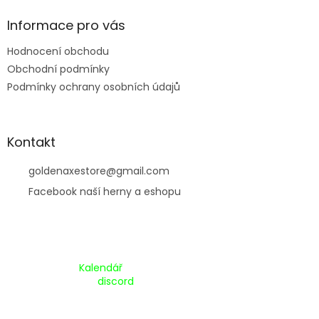
í
Informace pro vás
Hodnocení obchodu
Obchodní podmínky
Podmínky ochrany osobních údajů
Kontakt
goldenaxestore
@
gmail.com
Facebook naší herny a eshopu
Kalendář Akcí:
Kalendář
Pripojte se na náš
discord