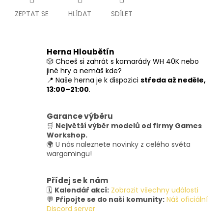
ZEPTAT SE
HLÍDAT
SDÍLET
Herna Hloubětín
🎲 Chceš si zahrát s kamarády WH 40K nebo
jiné hry a nemáš kde?
📍 Naše herna je k dispozici
středa až neděle,
13:00–21:00
.
Garance výběru
🛒
Největší výběr modelů od firmy Games
Workshop.
🌍 U nás naleznete novinky z celého světa
wargamingu!
Přídej se k nám
🗓️
Kalendář akcí:
Zobrazit všechny události
💬
Připojte se do naší komunity:
Náš oficiální
Discord server