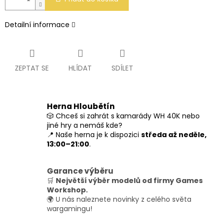
Detailní informace
ZEPTAT SE
HLÍDAT
SDÍLET
Herna Hloubětín
🎲 Chceš si zahrát s kamarády WH 40K nebo
jiné hry a nemáš kde?
📍 Naše herna je k dispozici
středa až neděle,
13:00–21:00
.
Garance výběru
🛒
Největší výběr modelů od firmy Games
Workshop.
🌍 U nás naleznete novinky z celého světa
wargamingu!