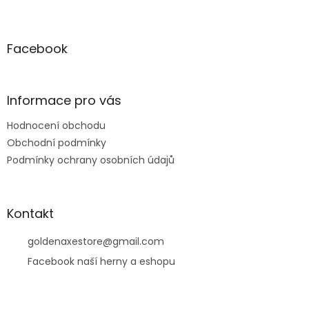
Z
á
p
a
Facebook
t
í
Informace pro vás
Hodnocení obchodu
Obchodní podmínky
Podmínky ochrany osobních údajů
Kontakt
goldenaxestore
@
gmail.com
Facebook naší herny a eshopu