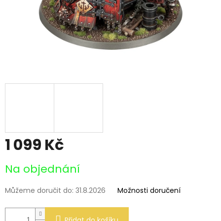
1 099 Kč
Měrná
Na objednání
cena:
Můžeme doručit do:
31.8.2026
Možnosti doručení
Přidat do košíku