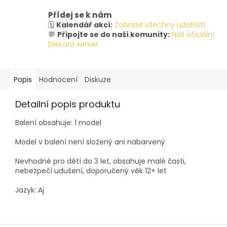
Přídej se k nám
🗓️
Kalendář akcí:
Zobrazit všechny události
💬
Připojte se do naší komunity:
Náš oficiální
Discord server
Popis
Hodnocení
Diskuze
Detailní popis produktu
Balení obsahuje: 1 model
Model v balení není složený ani nabarvený
Nevhodné pro dětí do 3 let, obsahuje malé časti,
nebezpečí udušení, doporučený věk 12+ let
Jazyk: Aj