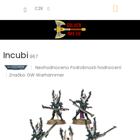
Přejít
NÁKUP
na
CZK
obsah
KOŠÍK
Incubi
967
Průměrné
Neohodnoceno
Podrobnosti hodnocení
hodnocení
Značka:
GW Warhammer
produktu
je
0,0
z
5
hvězdiček.