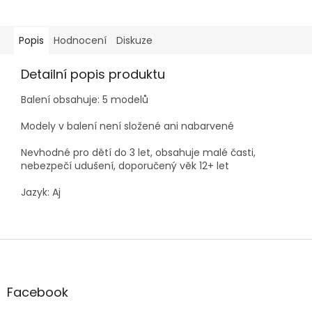
Popis
Hodnocení
Diskuze
Detailní popis produktu
Balení obsahuje: 5 modelů
Modely v balení není složené ani nabarvené
Nevhodné pro dětí do 3 let, obsahuje malé časti,
nebezpečí udušení, doporučený věk 12+ let
Jazyk: Aj
Z
á
p
a
Facebook
t