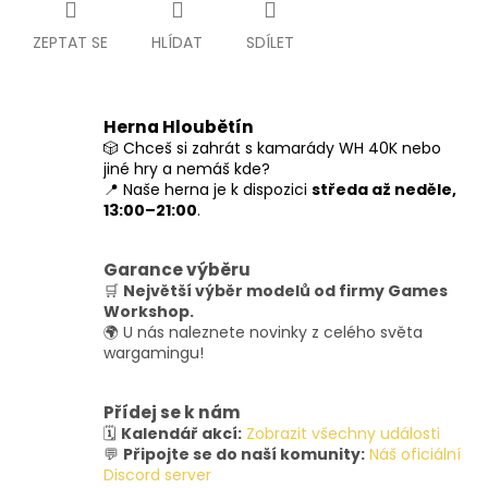
ZEPTAT SE
HLÍDAT
SDÍLET
Herna Hloubětín
🎲 Chceš si zahrát s kamarády WH 40K nebo
jiné hry a nemáš kde?
📍 Naše herna je k dispozici
středa až neděle,
13:00–21:00
.
Garance výběru
🛒
Největší výběr modelů od firmy Games
Workshop.
🌍 U nás naleznete novinky z celého světa
wargamingu!
Přídej se k nám
🗓️
Kalendář akcí:
Zobrazit všechny události
💬
Připojte se do naší komunity:
Náš oficiální
Discord server