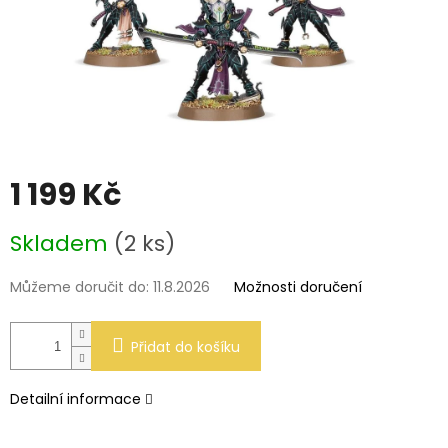
1 199 Kč
Měrná
Skladem
(2 ks)
cena:
Můžeme doručit do:
11.8.2026
Možnosti doručení
Přidat do košíku
Detailní informace