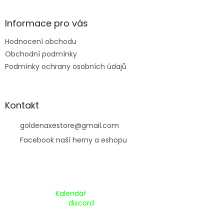
í
Informace pro vás
Hodnocení obchodu
Obchodní podmínky
Podmínky ochrany osobních údajů
Kontakt
goldenaxestore
@
gmail.com
Facebook naší herny a eshopu
Kalendář Akcí:
Kalendář
Pripojte se na náš
discord