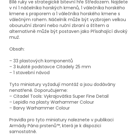
Bílé ruky ve strategické bitevní hře Středozem. Najdete
v ní 1 náčelníka horských kmenů, 1 válečníka horského
kmene s praporem a 1 válečníka horského kmene s
válečným rohem. Náčelník může být vyzbrojen velkou
obouruční zbraní nebo ruční zbraní a štítem a
alternativně může být postaven jako Přísahající divoký
muž.
Obsah:
– 33 plastových komponentů
– 3 kulaté podstavce Citadely 25 mm
– 1 stavební návod
Tyto miniatury vyžadují montáž a jsou dodávány
nenatřené. Doporučujeme:
– Citadel Tools: Vykrajovátka Super Fine Detail
– Lepidlo na plasty Warhammer Colour
– Barvy Warhammer Colour
Pravidla pro tyto miniatury naleznete v publikaci
Armády Pána prstenů™, která je k dispozici
samostatně.