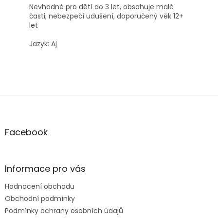
Nevhodné pro dětí do 3 let, obsahuje malé
časti, nebezpečí udušení, doporučený věk 12+
let
Jazyk: Aj
Z
á
p
a
Facebook
t
í
Informace pro vás
Hodnocení obchodu
Obchodní podmínky
Podmínky ochrany osobních údajů