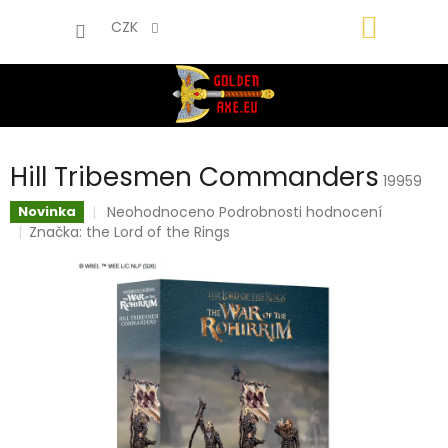
Přejít
NÁKUP
na
CZK
obsah
KOŠÍK
Hill Tribesmen Commanders
19959
Průměrné
Neohodnoceno
Podrobnosti hodnocení
Novinka
hodnocení
Značka:
the Lord of the Rings
produktu
je
0,0
z
5
hvězdiček.