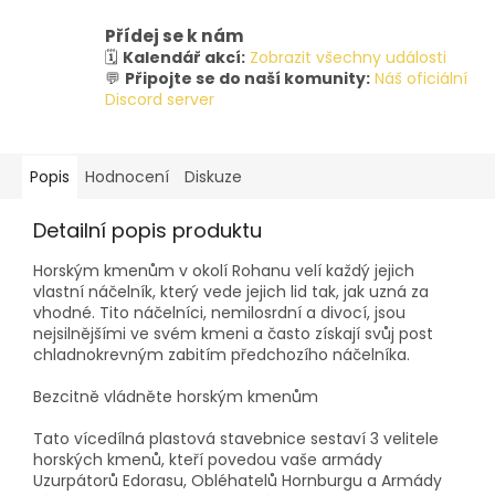
Přídej se k nám
🗓️
Kalendář akcí:
Zobrazit všechny události
💬
Připojte se do naší komunity:
Náš oficiální
Discord server
Popis
Hodnocení
Diskuze
Detailní popis produktu
Horským kmenům v okolí Rohanu velí každý jejich
vlastní náčelník, který vede jejich lid tak, jak uzná za
vhodné. Tito náčelníci, nemilosrdní a divocí, jsou
nejsilnějšími ve svém kmeni a často získají svůj post
chladnokrevným zabitím předchozího náčelníka.
Bezcitně vládněte horským kmenům
Tato vícedílná plastová stavebnice sestaví 3 velitele
horských kmenů, kteří povedou vaše armády
Uzurpátorů Edorasu, Obléhatelů Hornburgu a Armády