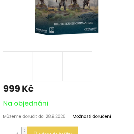
999 Kč
Měrná
Na objednání
cena:
Můžeme doručit do:
28.8.2026
Možnosti doručení