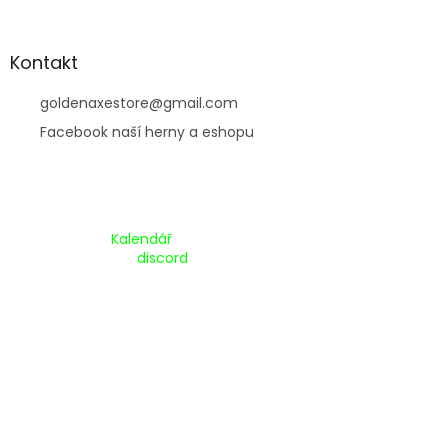
Kontakt
goldenaxestore
@
gmail.com
Facebook naší herny a eshopu
Kalendář Akcí:
Kalendář
Pripojte se na náš
discord