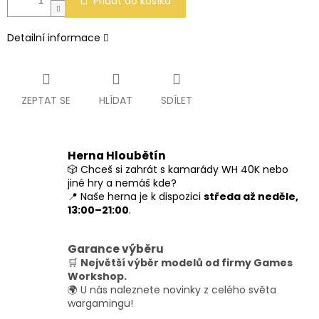
Přidat do košíku
Detailní informace
ZEPTAT SE
HLÍDAT
SDÍLET
Herna Hloubětín
🎲 Chceš si zahrát s kamarády WH 40K nebo
jiné hry a nemáš kde?
📍 Naše herna je k dispozici
středa až neděle,
13:00–21:00
.
Garance výběru
🛒
Největší výběr modelů od firmy Games
Workshop.
🌍 U nás naleznete novinky z celého světa
wargamingu!