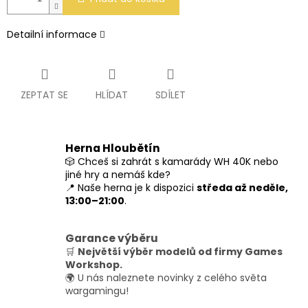
Detailní informace
ZEPTAT SE
HLÍDAT
SDÍLET
Herna Hloubětín
🎲 Chceš si zahrát s kamarády WH 40K nebo
jiné hry a nemáš kde?
📍 Naše herna je k dispozici
středa až neděle,
13:00–21:00
.
Garance výběru
🛒
Největší výběr modelů od firmy Games
Workshop.
🌍 U nás naleznete novinky z celého světa
wargamingu!