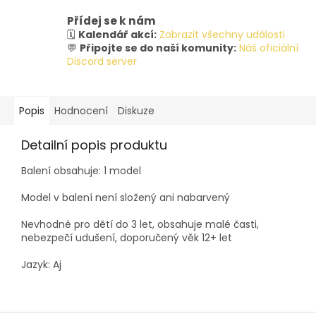
Přídej se k nám
🗓️
Kalendář akcí:
Zobrazit všechny události
💬
Připojte se do naší komunity:
Náš oficiální
Discord server
Popis
Hodnocení
Diskuze
Detailní popis produktu
Balení obsahuje: 1 model
Model v balení není složený ani nabarvený
Nevhodné pro dětí do 3 let, obsahuje malé časti,
nebezpečí udušení, doporučený věk 12+ let
Jazyk: Aj