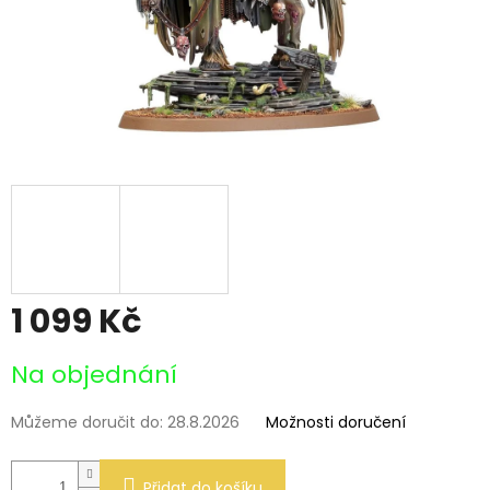
1 099 Kč
Měrná
Na objednání
cena:
Můžeme doručit do:
28.8.2026
Možnosti doručení
Přidat do košíku