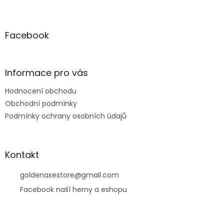
Z
á
p
a
Facebook
t
í
Informace pro vás
Hodnocení obchodu
Obchodní podmínky
Podmínky ochrany osobních údajů
Kontakt
goldenaxestore
@
gmail.com
Facebook naší herny a eshopu