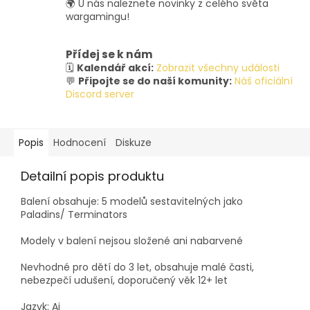
🌍 U nás naleznete novinky z celého světa
wargamingu!
Přídej se k nám
🗓️
Kalendář akcí:
Zobrazit všechny události
💬
Připojte se do naší komunity:
Náš oficiální
Discord server
Popis
Hodnocení
Diskuze
Detailní popis produktu
Balení obsahuje: 5 modelů sestavitelných jako
Paladins/ Terminators
Modely v balení nejsou složené ani nabarvené
Nevhodné pro dětí do 3 let, obsahuje malé časti,
nebezpečí udušení, doporučený věk 12+ let
Jazyk: Aj