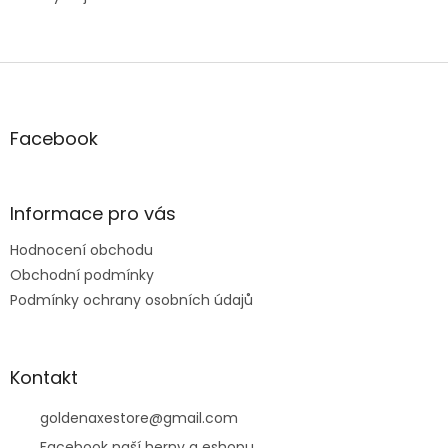
Z
á
p
a
Facebook
t
í
Informace pro vás
Hodnocení obchodu
Obchodní podmínky
Podmínky ochrany osobních údajů
Kontakt
goldenaxestore
@
gmail.com
Facebook naší herny a eshopu