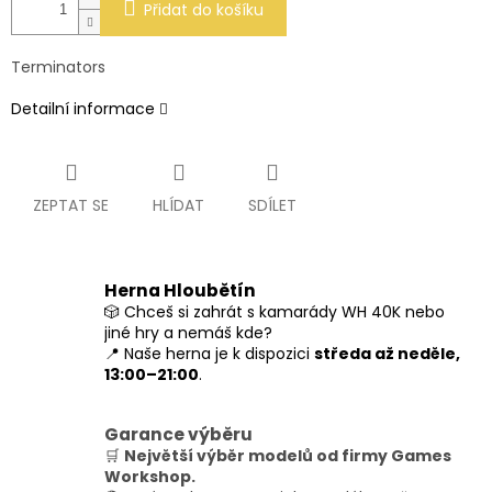
Přidat do košíku
Terminators
Detailní informace
ZEPTAT SE
HLÍDAT
SDÍLET
Herna Hloubětín
🎲 Chceš si zahrát s kamarády WH 40K nebo
jiné hry a nemáš kde?
📍 Naše herna je k dispozici
středa až neděle,
13:00–21:00
.
Garance výběru
🛒
Největší výběr modelů od firmy Games
Workshop.