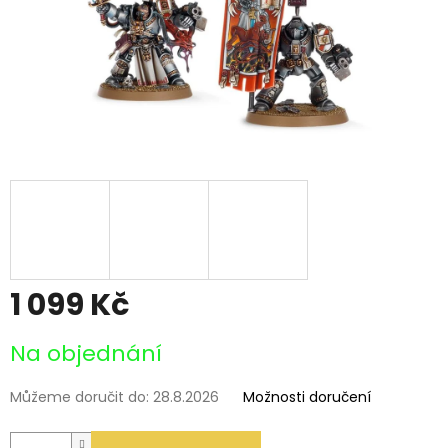
1 099 Kč
Měrná
Na objednání
cena:
Můžeme doručit do:
28.8.2026
Možnosti doručení