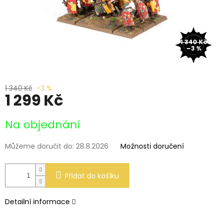
1 340 Kč
–3 %
1 340 Kč
–3 %
1 299 Kč
Měrná
Na objednání
cena:
Můžeme doručit do:
28.8.2026
Možnosti doručení
Přidat do košíku
Detailní informace