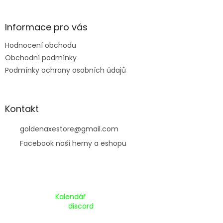
t
í
Informace pro vás
Hodnocení obchodu
Obchodní podmínky
Podmínky ochrany osobních údajů
Kontakt
goldenaxestore
@
gmail.com
Facebook naší herny a eshopu
Kalendář Akcí:
Kalendář
Pripojte se na náš
discord