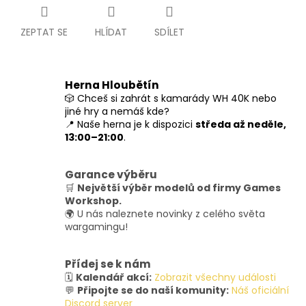
ZEPTAT SE
HLÍDAT
SDÍLET
Herna Hloubětín
🎲 Chceš si zahrát s kamarády WH 40K nebo
jiné hry a nemáš kde?
📍 Naše herna je k dispozici
středa až neděle,
13:00–21:00
.
Garance výběru
🛒
Největší výběr modelů od firmy Games
Workshop.
🌍 U nás naleznete novinky z celého světa
wargamingu!
Přídej se k nám
🗓️
Kalendář akcí:
Zobrazit všechny události
💬
Připojte se do naší komunity:
Náš oficiální
Discord server