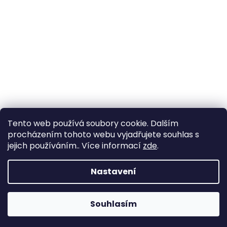
Tento web používá soubory cookie. Dalším
procházením tohoto webu vyjadřujete souhlas s
jejich používáním.. Více informací
zde
.
Vytvořil Shoptet
Nastavení
Copyright 2026
www.goldenaxe.eu
. Všechna práva
Souhlasím
vyhrazena.
Upravit nastavení cookies