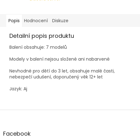
Popis
Hodnocení
Diskuze
Detailní popis produktu
Balení obsahuje: 7 modelů
Modely v balení nejsou složené ani nabarvené
Nevhodné pro dětí do 3 let, obsahuje malé časti,
nebezpečí udušení, doporučený věk 12+ let
Jazyk: Aj
Z
á
p
a
Facebook