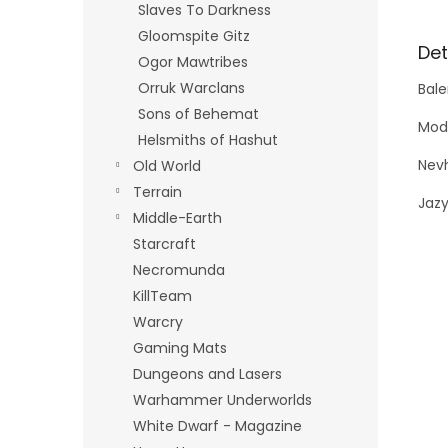
Slaves To Darkness
Gloomspite Gitz
Det
Ogor Mawtribes
Orruk Warclans
Bale
Sons of Behemat
Mode
Helsmiths of Hashut
Nevh
Old World
Terrain
Jazy
Middle-Earth
Starcraft
Necromunda
KillTeam
Warcry
Gaming Mats
Dungeons and Lasers
Warhammer Underworlds
White Dwarf - Magazine