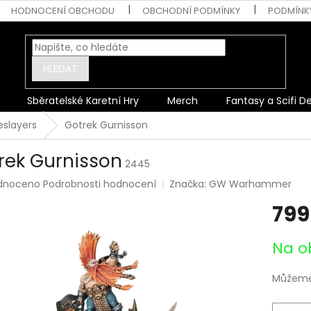
HODNOCENÍ OBCHODU
OBCHODNÍ PODMÍNKY
PODMÍNK
HLEDAT
Sběratelské Karetní Hry
Merch
Fantasy a Scifi D
eslayers
Gotrek Gurnisson
rek Gurnisson
2445
rné
dnoceno
Podrobnosti hodnocení
Značka:
GW Warhammer
ení
799
tu
Měrná
Na o
cena:
ek.
Můžeme 