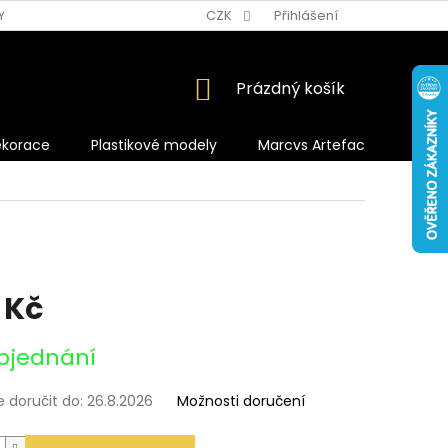
Y OCHRANY OSOBNÍCH ÚDAJŮ
CZK
Přihlášení
NÁKUPNÍ
Prázdný košík
KOŠÍK
ekorace
Plastikové modely
Marcvs Artefacts
 Kč
bjednání
doručit do:
26.8.2026
Možnosti doručení