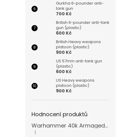
Gurkha 6-pounder anti-
tank gun
700 Kč
British 6-pounder anti-tank
gun (plastic)
600 Kč
British Heavy weapons
platoon (plastic)
900 Kč
US 57mm anti-tank gun
(plastic)
600 Kč
US Heavy weapons
platoon (plastic)
900 Kč
Hodnocení produktů
Warhammer 40k Armageddon Orks (Bazar)
|
Hodnocení produktu je 5 z 5 hvězdiček.