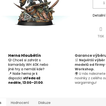
Detailn
TISK
Herna Hloubětín
Garance výběr
🎲 Chceš si zahrát s
🛒
Největší výběr
kamarády WH 40K nebo
modelů od firm
jiné hry a nemáš kde?
Workshop.
📍 Naše herna je k
🌍 U nás naleznete
dispozici
středa až
novinky z celého s
neděle, 13:00–21:00
.
wargamingu!
s
Hodnocení
Diskuze