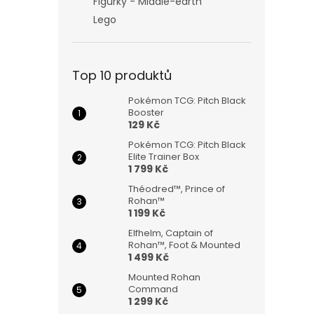
Figurky - Middle-earth
Lego
Top 10 produktů
Pokémon TCG: Pitch Black
Booster
129 Kč
Pokémon TCG: Pitch Black
Elite Trainer Box
1 799 Kč
Théodred™, Prince of
Rohan™
1 199 Kč
Elfhelm, Captain of
Rohan™, Foot & Mounted
1 499 Kč
Mounted Rohan
Command
1 299 Kč