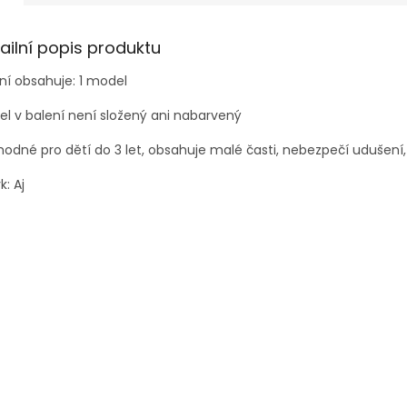
ailní popis produktu
ní obsahuje: 1 model
l v balení není složený ani nabarvený
odné pro dětí do 3 let, obsahuje malé časti, nebezpečí udušení,
k: Aj