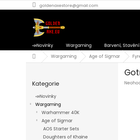
Přejít
goldenaxestore@gmail.com
na
obsah
📣Novinky
Wargaming
Barvení, Stavění
Domů
Wargaming
Age of Sigmar
Fyr
P
Got
o
Přeskočit
s
Průmě
Kategorie
Neoho
kategorie
t
hodnoc
r
produk
📣Novinky
a
je
Wargaming
n
0,0
z
Warhammer 40K
n
5
í
Age of Sigmar
hvězdič
p
AOS Starter Sets
a
Doughters of Khaine