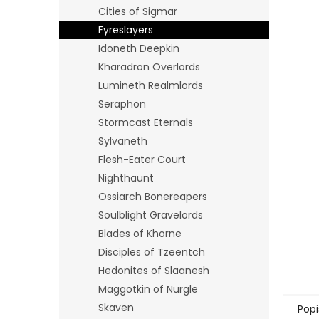
n
Cities of Sigmar
e
Fyreslayers
l
Idoneth Deepkin
Kharadron Overlords
Lumineth Realmlords
Seraphon
Stormcast Eternals
Sylvaneth
Flesh-Eater Court
Nighthaunt
Ossiarch Bonereapers
Soulblight Gravelords
Blades of Khorne
Disciples of Tzeentch
Hedonites of Slaanesh
Maggotkin of Nurgle
Skaven
Popi