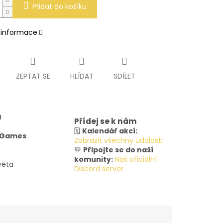
Přidat do košíku
í informace
ZEPTAT SE
HLÍDAT
SDÍLET
u
Přídej se k nám
🗓️
Kalendář akcí:
y Games
Zobrazit všechny události
💬
Připojte se do naší
komunity:
Náš oficiální
věta
Discord server