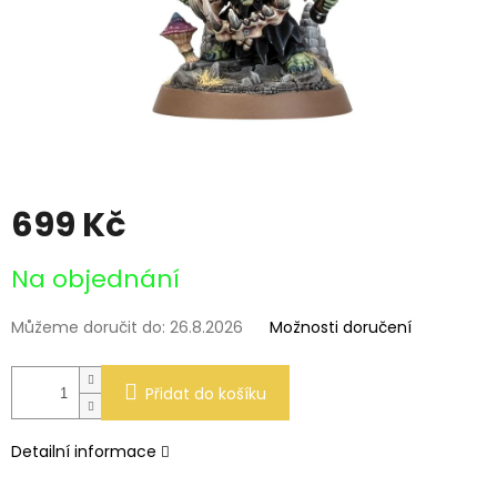
699 Kč
Měrná
Na objednání
cena:
Můžeme doručit do:
26.8.2026
Možnosti doručení
Přidat do košíku
Detailní informace