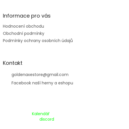
t
í
Informace pro vás
Hodnocení obchodu
Obchodní podmínky
Podmínky ochrany osobních údajů
Kontakt
goldenaxestore
@
gmail.com
Facebook naší herny a eshopu
Kalendář Akcí:
Kalendář
Pripojte se na náš
discord