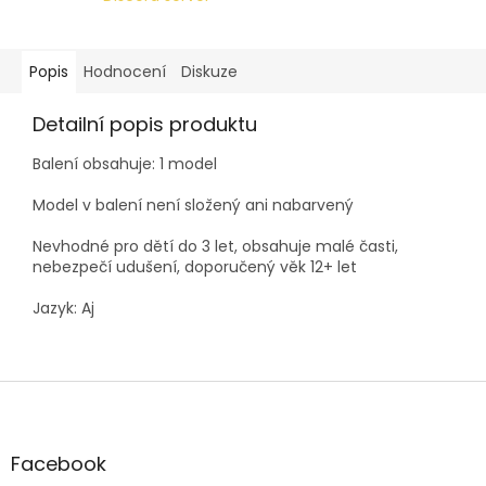
Popis
Hodnocení
Diskuze
Detailní popis produktu
Balení obsahuje: 1 model
Model v balení není složený ani nabarvený
Nevhodné pro dětí do 3 let, obsahuje malé časti,
nebezpečí udušení, doporučený věk 12+ let
Jazyk: Aj
Z
á
p
a
Facebook