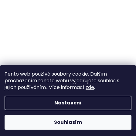
Tento web používá soubory cookie. Dalším
procházením tohoto webu vyjadřujete souhlas s
jejich používáním.. Více informací
zde
.
Vytvořil Shoptet
Nastavení
Copyright 2026
www.goldenaxe.eu
. Všechna práva
Souhlasím
vyhrazena.
Upravit nastavení cookies