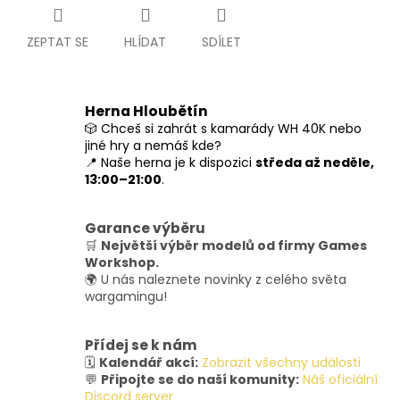
ZEPTAT SE
HLÍDAT
SDÍLET
Herna Hloubětín
🎲 Chceš si zahrát s kamarády WH 40K nebo
jiné hry a nemáš kde?
📍 Naše herna je k dispozici
středa až neděle,
13:00–21:00
.
Garance výběru
🛒
Největší výběr modelů od firmy Games
Workshop.
🌍 U nás naleznete novinky z celého světa
wargamingu!
Přídej se k nám
🗓️
Kalendář akcí:
Zobrazit všechny události
💬
Připojte se do naší komunity:
Náš oficiální
Discord server