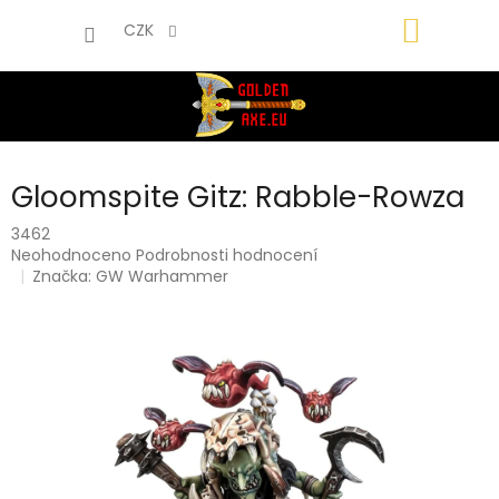
Přejít
NÁKUP
na
CZK
obsah
KOŠÍK
Gloomspite Gitz: Rabble-Rowza
3462
Průměrné
Neohodnoceno
Podrobnosti hodnocení
hodnocení
Značka:
GW Warhammer
produktu
je
0,0
z
5
hvězdiček.