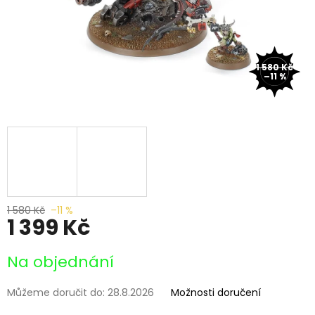
1 580 Kč
–11 %
1 580 Kč
–11 %
1 399 Kč
Měrná
Na objednání
cena:
Můžeme doručit do:
28.8.2026
Možnosti doručení