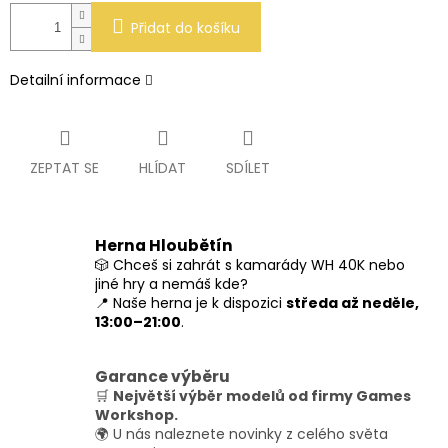
Přidat do košíku
Detailní informace
ZEPTAT SE
HLÍDAT
SDÍLET
Herna Hloubětín
🎲 Chceš si zahrát s kamarády WH 40K nebo
jiné hry a nemáš kde?
📍 Naše herna je k dispozici
středa až neděle,
13:00–21:00
.
Garance výběru
🛒
Největší výběr modelů od firmy Games
Workshop.
🌍 U nás naleznete novinky z celého světa