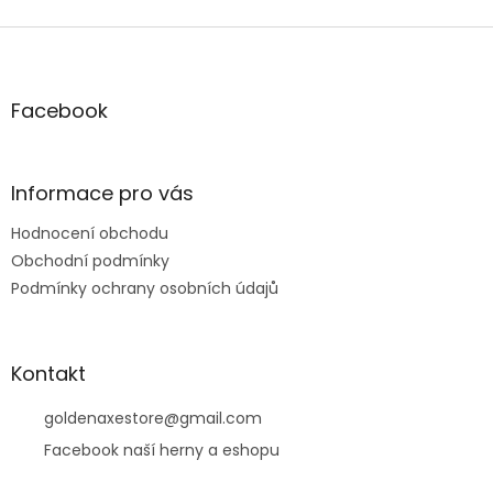
Z
á
p
a
Facebook
t
í
Informace pro vás
Hodnocení obchodu
Obchodní podmínky
Podmínky ochrany osobních údajů
Kontakt
goldenaxestore
@
gmail.com
Facebook naší herny a eshopu