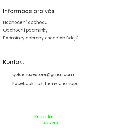
í
Informace pro vás
Hodnocení obchodu
Obchodní podmínky
Podmínky ochrany osobních údajů
Kontakt
goldenaxestore
@
gmail.com
Facebook naší herny a eshopu
Kalendář Akcí:
Kalendář
Pripojte se na náš
discord