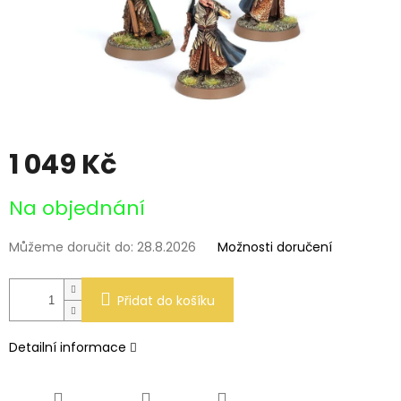
1 049 Kč
Měrná
Na objednání
cena:
Můžeme doručit do:
28.8.2026
Možnosti doručení
Přidat do košíku
Detailní informace