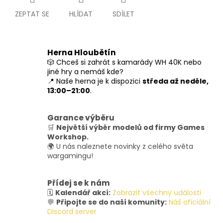
ZEPTAT SE
HLÍDAT
SDÍLET
Herna Hloubětín
🎲 Chceš si zahrát s kamarády WH 40K nebo
jiné hry a nemáš kde?
📍 Naše herna je k dispozici
středa až neděle,
13:00–21:00
.
Garance výběru
🛒
Největší výběr modelů od firmy Games
Workshop.
🌍 U nás naleznete novinky z celého světa
wargamingu!
Přídej se k nám
🗓️
Kalendář akcí:
Zobrazit všechny události
💬
Připojte se do naší komunity:
Náš oficiální
Discord server