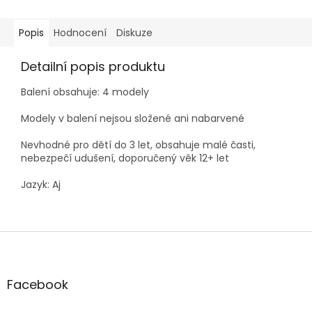
Popis
Hodnocení
Diskuze
Detailní popis produktu
Balení obsahuje: 4 modely
Modely v balení nejsou složené ani nabarvené
Nevhodné pro dětí do 3 let, obsahuje malé časti,
nebezpečí udušení, doporučený věk 12+ let
Jazyk: Aj
Z
á
p
a
Facebook
t