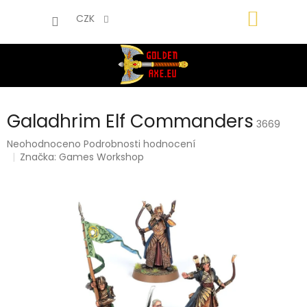
Přejít
NÁKUP
na
CZK
obsah
KOŠÍK
Galadhrim Elf Commanders
3669
Průměrné
Neohodnoceno
Podrobnosti hodnocení
hodnocení
Značka:
Games Workshop
produktu
je
0,0
z
5
hvězdiček.