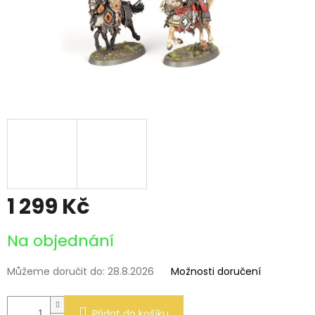
1 299 Kč
Měrná
Na objednání
cena:
Můžeme doručit do:
28.8.2026
Možnosti doručení
Přidat do košíku