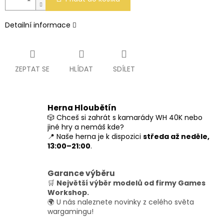
Detailní informace
ZEPTAT SE
HLÍDAT
SDÍLET
Herna Hloubětín
🎲 Chceš si zahrát s kamarády WH 40K nebo
jiné hry a nemáš kde?
📍 Naše herna je k dispozici
středa až neděle,
13:00–21:00
.
Garance výběru
🛒
Největší výběr modelů od firmy Games
Workshop.
🌍 U nás naleznete novinky z celého světa
wargamingu!