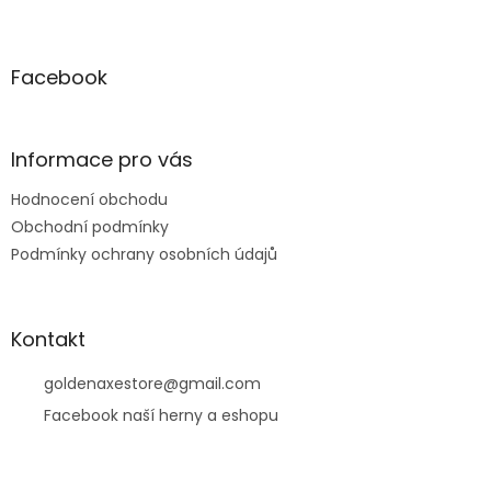
Z
á
p
a
Facebook
t
í
Informace pro vás
Hodnocení obchodu
Obchodní podmínky
Podmínky ochrany osobních údajů
Kontakt
goldenaxestore
@
gmail.com
Facebook naší herny a eshopu