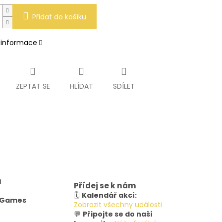
Přidat do košíku
í informace
ZEPTAT SE
HLÍDAT
SDÍLET
u
Přídej se k nám
🗓️
Kalendář akcí:
y Games
Zobrazit všechny události
💬
Připojte se do naší