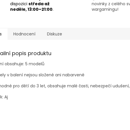
dispozici
středa až
novinky z celého s
neděle, 13:00–21:00
.
wargamingu!
s
Hodnocení
Diskuze
ailní popis produktu
ní obsahuje: 5 modelů
ly v balení nejsou složené ani nabarvené
odné pro dětí do 3 let, obsahuje malé časti, nebezpečí udušení,
k: Aj