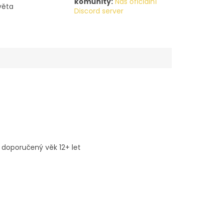
komunity:
Náš oficiální
věta
Discord server
 doporučený věk 12+ let