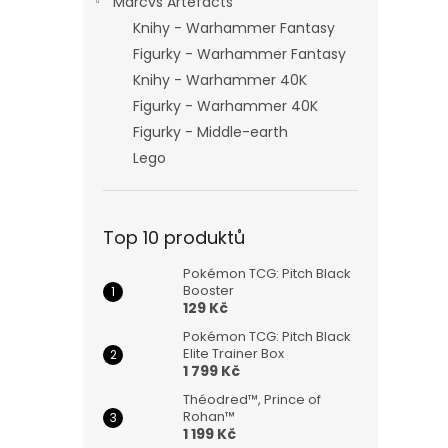
Marcvs Artefacts
Knihy - Warhammer Fantasy
Figurky - Warhammer Fantasy
Knihy - Warhammer 40K
Figurky - Warhammer 40K
Figurky - Middle-earth
Lego
Top 10 produktů
Pokémon TCG: Pitch Black
Booster
129 Kč
Pokémon TCG: Pitch Black
Elite Trainer Box
1 799 Kč
Théodred™, Prince of
Rohan™
1 199 Kč