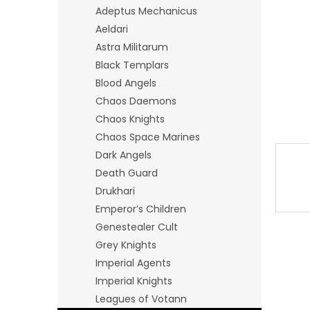
n
Adeptus Mechanicus
e
Aeldari
l
Astra Militarum
Black Templars
Blood Angels
Chaos Daemons
Chaos Knights
Chaos Space Marines
Dark Angels
Death Guard
Drukhari
Emperor’s Children
Genestealer Cult
Grey Knights
Imperial Agents
Imperial Knights
Leagues of Votann