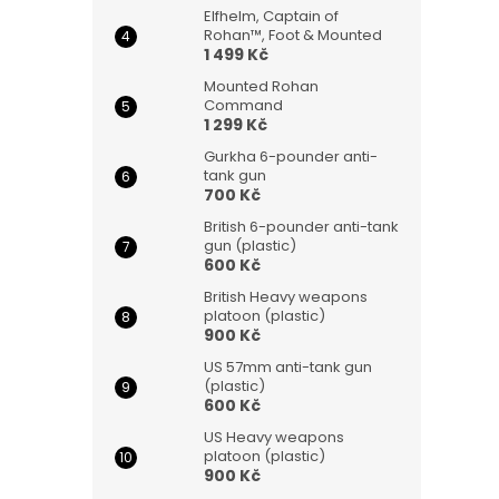
Elfhelm, Captain of
Rohan™, Foot & Mounted
1 499 Kč
Mounted Rohan
Command
1 299 Kč
Gurkha 6-pounder anti-
tank gun
700 Kč
British 6-pounder anti-tank
gun (plastic)
600 Kč
British Heavy weapons
platoon (plastic)
900 Kč
US 57mm anti-tank gun
(plastic)
600 Kč
US Heavy weapons
platoon (plastic)
900 Kč