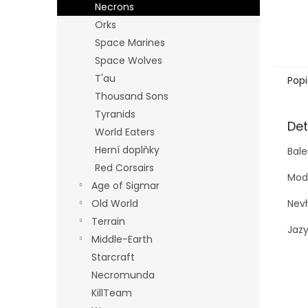
Necrons
Orks
Space Marines
Space Wolves
T'au
Popi
Thousand Sons
Tyranids
Det
World Eaters
Herní doplňky
Bale
Red Corsairs
Mode
Age of Sigmar
Nevh
Old World
Terrain
Jazy
Middle-Earth
Starcraft
Necromunda
KillTeam