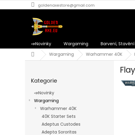
Přejít
goldenaxestore@gmail.com
na
obsah
📣Novinky
Wargaming
Barvení, Stavění
Domů
Wargaming
Warhammer 40K
P
Fla
o
Přeskočit
s
Kategorie
kategorie
t
r
📣Novinky
a
Wargaming
n
Warhammer 40K
n
í
40K Starter Sets
p
Adeptus Custodes
a
Adepta Sororitas