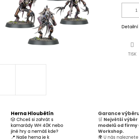
Detailn
TISK
Herna Hloubětín
Garance výběr
🎲 Chceš si zahrát s
🛒
Největší výběr
kamarády WH 40K nebo
modelů od firm
jiné hry a nemáš kde?
Workshop.
📍 Naše herna je k
🌍 U nás naleznete