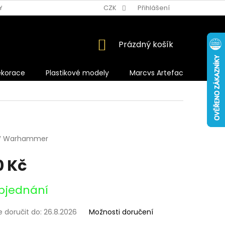
Y OCHRANY OSOBNÍCH ÚDAJŮ
CZK
Přihlášení
NÁKUPNÍ
Prázdný košík
KOŠÍK
ekorace
Plastikové modely
Marcvs Artefacts
 Warhammer
0 Kč
bjednání
doručit do:
26.8.2026
Možnosti doručení