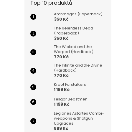
Top 10 produktů
Archmagos (Paperback)
350 Kč
The Relentless Dead
(Paperback)
350 Kč
The Wicked and the
Warped (Hardback)
770 Kč
The Infinite and the Divine
(Hardback)
770 Kč
Kroot Farstalkers
1 199 Kč
Fellgor Beastmen
1 199 Kč
Legiones Astartes Combi-
weapons & Shotgun
Upgrades
899 Kč