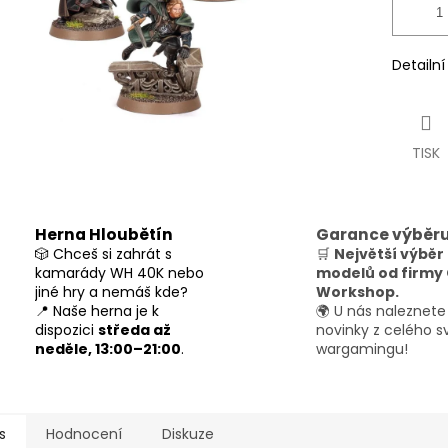
Detailn
TISK
Herna Hloubětín
Garance výběr
🎲 Chceš si zahrát s
🛒
Největší výběr
kamarády WH 40K nebo
modelů od firm
jiné hry a nemáš kde?
Workshop.
📍 Naše herna je k
🌍 U nás naleznete
dispozici
středa až
novinky z celého s
neděle, 13:00–21:00
.
wargamingu!
s
Hodnocení
Diskuze