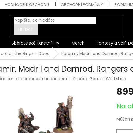
HODNOCENÍ OBCHODU
OBCHODNÍ PODMÍNKY
PODMÍNK
HLEDAT
Sběratelské Karetní Hry
Merch
Fantasy a Scifi D
Lord of the Rings - Good
Faramir, Madril and Damrod, Ranger
amir, Madril and Damrod, Rangers of
rné
dnoceno
Podrobnosti hodnocení
Značka:
Games Workshop
ení
899
tu
Měrná
Na o
cena:
ek.
Můžeme 