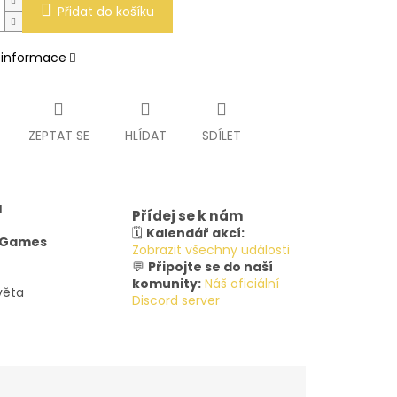
Přidat do košíku
í informace
ZEPTAT SE
HLÍDAT
SDÍLET
u
Přídej se k nám
🗓️
Kalendář akcí:
y Games
Zobrazit všechny události
💬
Připojte se do naší
komunity:
Náš oficiální
věta
Discord server