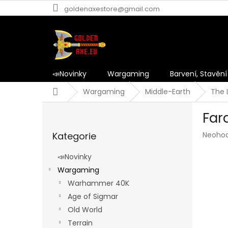
Přejít
goldenaxestore@gmail.com
na
obsah
📣Novinky
Wargaming
Barvení, Stavění
Domů
Wargaming
Middle-Earth
The 
P
Far
o
Přeskočit
s
Průmě
Kategorie
Neoho
kategorie
t
hodnoc
r
produk
📣Novinky
a
je
Wargaming
n
0,0
z
Warhammer 40K
n
5
í
Age of Sigmar
hvězdič
p
Old World
a
Terrain