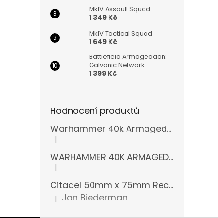
MkIV Assault Squad
1 349 Kč
MkIV Tactical Squad
1 649 Kč
Battlefield Armageddon:
Galvanic Network
1 399 Kč
Hodnocení produktů
Warhammer 40k Armageddon Orks (Bazar)
|
Hodnocení produktu je 5 z 5 hvězdiček.
WARHAMMER 40K ARMAGEDDON 11 EDICE
|
Hodnocení produktu je 5 z 5 hvězdiček.
Citadel 50mm x 75mm Rectangular Bases
Jan Biederman
|
Hodnocení produktu je 5 z 5 hvězdiček.