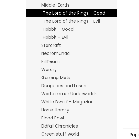
n
Middle-Earth
e
The Lord of the Rings - Good
l
The Lord of the Rings - Evil
Hobbit - Good
Hobbit - Evil
Starcraft
Necromunda
KillTeam
Warcry
Gaming Mats
Dungeons and Lasers
Warhammer Underworlds
White Dwarf - Magazine
Horus Heresy
Blood Bowl
Eldfall Chronicles
Green stuff world
Popi