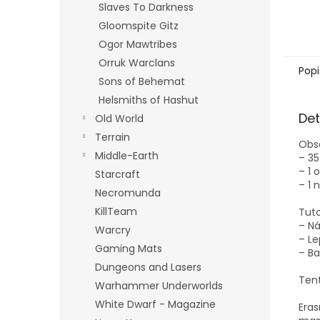
Slaves To Darkness
Gloomspite Gitz
Ogor Mawtribes
Orruk Warclans
Popi
Sons of Behemat
Helsmiths of Hashut
Det
Old World
Terrain
Obs
Middle-Earth
– 3
– 1
Starcraft
– 1 
Necromunda
KillTeam
Tut
– Ná
Warcry
– L
Gaming Mats
– B
Dungeons and Lasers
Tent
Warhammer Underworlds
White Dwarf - Magazine
Eras