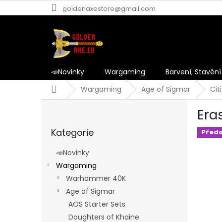
Přejít
goldenaxestore@gmail.com
na
obsah
📣Novinky
Wargaming
Barvení, Stavění
Domů
Wargaming
Age of Sigmar
Cit
P
Era
o
Přeskočit
s
Kategorie
kategorie
Před
t
r
📣Novinky
a
Wargaming
n
Warhammer 40K
n
í
Age of Sigmar
p
AOS Starter Sets
a
Doughters of Khaine