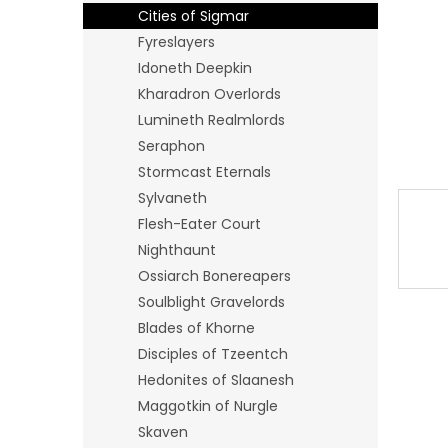
n
Cities of Sigmar
e
Fyreslayers
l
Idoneth Deepkin
Kharadron Overlords
Lumineth Realmlords
Seraphon
Stormcast Eternals
Sylvaneth
Flesh-Eater Court
Nighthaunt
Ossiarch Bonereapers
Soulblight Gravelords
Blades of Khorne
Disciples of Tzeentch
Hedonites of Slaanesh
Maggotkin of Nurgle
Skaven