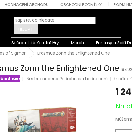
HODNOCENÍ OBCHODU
OBCHODNÍ PODMÍNKY
PODMÍNK
HLEDAT
Sběratelské Karetní Hry
Merch
Fantasy a Scifi D
ies of Sigmar
Erasmus Zonn the Enlightened One
smus Zonn the Enlightened One
1949
Průměrné
Neohodnoceno
Podrobnosti hodnocení
Značka:
objednávka
hodnocení
1 2
produktu
je
0,0
Měrná
Na o
z
cena:
5
hvězdiček.
Můžeme 