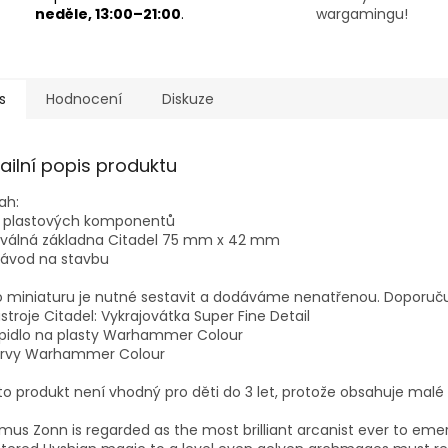
neděle, 13:00–21:00
.
wargamingu!
s
Hodnocení
Diskuze
ailní popis produktu
ah:
5 plastových komponentů
 oválná základna Citadel 75 mm x 42 mm
návod na stavbu
o miniaturu je nutné sestavit a dodáváme nenatřenou. Doporuč
stroje Citadel: Vykrajovátka Super Fine Detail
epidlo na plasty Warhammer Colour
arvy Warhammer Colour
o produkt není vhodný pro děti do 3 let, protože obsahuje malé
mus Zonn is regarded as the most brilliant arcanist ever to emer