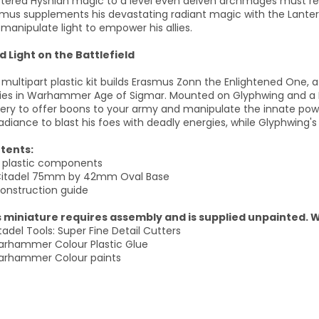
tered Hyshian magic to a level even aelven archmages must re
mus supplements his devastating radiant magic with the Lanter
manipulate light to empower his allies.
d Light on the Battlefield
 multipart plastic kit builds Erasmus Zonn the Enlightened One, a
ies in Warhammer Age of Sigmar. Mounted on Glyphwing and a M
ery to offer boons to your army and manipulate the innate power
adiance to blast his foes with deadly energies, while Glyphwing'
tents:
5 plastic components
 Citadel 75mm by 42mm Oval Base
construction guide
s miniature requires assembly and is supplied unpainted
tadel Tools: Super Fine Detail Cutters
arhammer Colour Plastic Glue
arhammer Colour paints