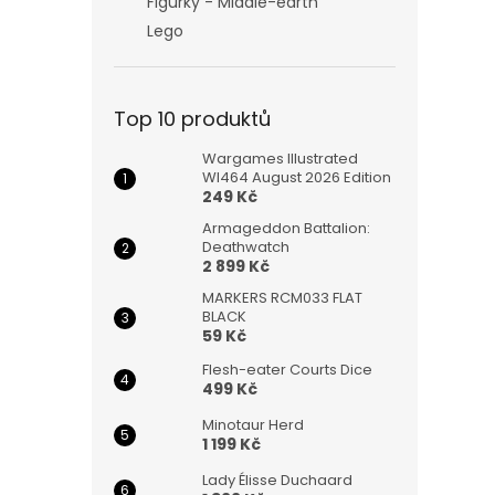
Figurky - Middle-earth
Lego
Top 10 produktů
Wargames Illustrated
WI464 August 2026 Edition
249 Kč
Armageddon Battalion:
Deathwatch
2 899 Kč
MARKERS RCM033 FLAT
BLACK
59 Kč
Flesh-eater Courts Dice
499 Kč
Minotaur Herd
1 199 Kč
Lady Élisse Duchaard