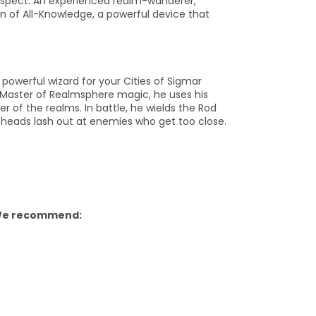
spect. An experienced realm-wanderer,
n of All-Knowledge, a powerful device that
 powerful wizard for your Cities of Sigmar
aster of Realmsphere magic, he uses his
 of the realms. In battle, he wields the Rod
s heads lash out at enemies who get too close.
. We recommend: