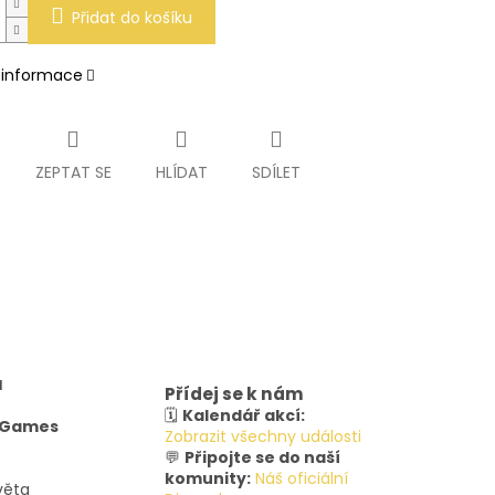
Přidat do košíku
í informace
ZEPTAT SE
HLÍDAT
SDÍLET
u
Přídej se k nám
🗓️
Kalendář akcí:
y Games
Zobrazit všechny události
💬
Připojte se do naší
komunity:
Náš oficiální
věta