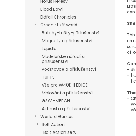
mas
Horus Heresy
Eras
Blood Bowl
can 
Eldfall Chronicles
She
Green stuff world
Batohy-tašky-příslušenství
This
arm
Magnety a příslušenství
sorc
Lepidla
of R
Modelářské nářadí a
příslušenství
Con
Podstavce a příslušenství
– 3
– 1
TUFTS
– 1 
Vše pro W40K 11 EDICE
Thi
Malování a příslušenství
– Ci
GSW -MERCH
– W
Airbrush a příslušenství
– W
Warlord Games
Bolt Action
Bolt Action sety