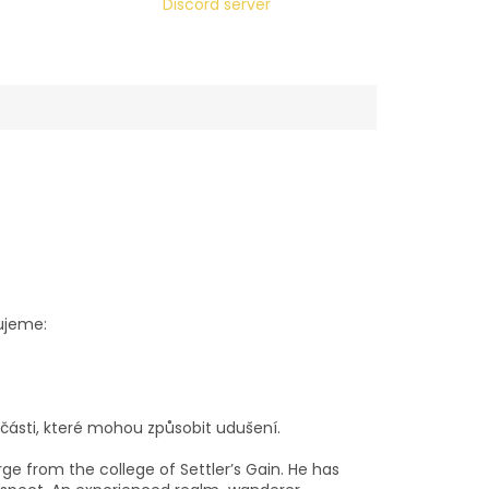
Discord server
ujeme:
 části, které mohou způsobit udušení.
ge from the college of Settler’s Gain. He has