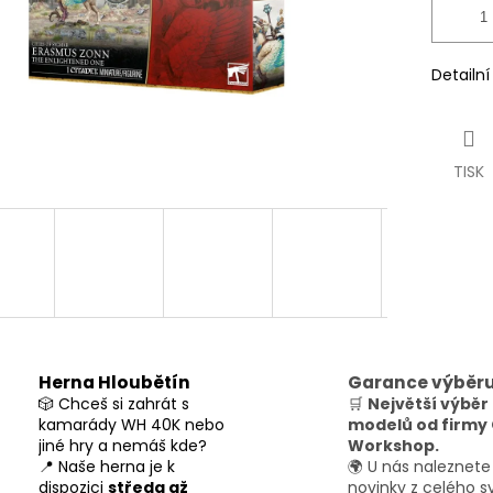
Detailn
TISK
Herna Hloubětín
Garance výběr
🎲 Chceš si zahrát s
🛒
Největší výběr
kamarády WH 40K nebo
modelů od firm
jiné hry a nemáš kde?
Workshop.
📍 Naše herna je k
🌍 U nás naleznete
dispozici
středa až
novinky z celého s