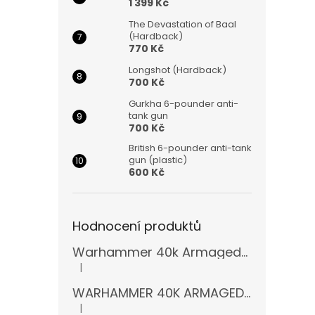
1 399 Kč
The Devastation of Baal
(Hardback)
770 Kč
Longshot (Hardback)
700 Kč
Gurkha 6-pounder anti-
tank gun
700 Kč
British 6-pounder anti-tank
gun (plastic)
600 Kč
Hodnocení produktů
Warhammer 40k Armageddon Orks (Bazar)
|
Hodnocení produktu je 5 z 5 hvězdiček.
WARHAMMER 40K ARMAGEDDON 11 EDICE
|
Hodnocení produktu je 5 z 5 hvězdiček.