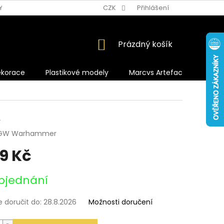
Y OCHRANY OSOBNÍCH ÚDAJŮ
CZK
Přihlášení
NÁKUPNÍ
Prázdný košík
KOŠÍK
ekorace
Plastikové modely
Marcvs Artefacts
2
GW Warhammer
49 Kč
bjednání
doručit do:
28.8.2026
Možnosti doručení