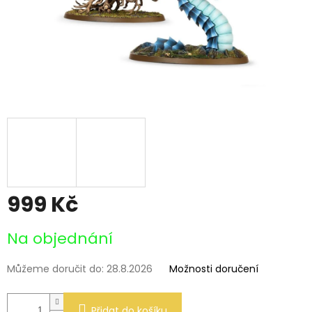
999 Kč
Měrná
Na objednání
cena:
Můžeme doručit do:
28.8.2026
Možnosti doručení
Přidat do košíku