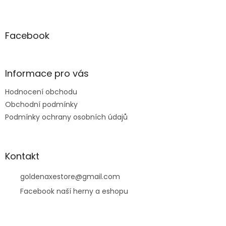
Z
á
p
a
Facebook
t
í
Informace pro vás
Hodnocení obchodu
Obchodní podmínky
Podmínky ochrany osobních údajů
Kontakt
goldenaxestore
@
gmail.com
Facebook naší herny a eshopu