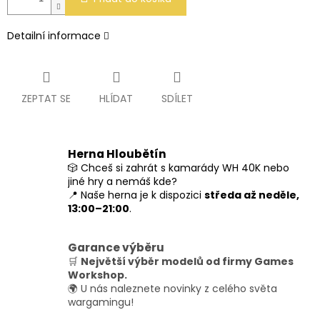
Detailní informace
ZEPTAT SE
HLÍDAT
SDÍLET
Herna Hloubětín
🎲 Chceš si zahrát s kamarády WH 40K nebo
jiné hry a nemáš kde?
📍 Naše herna je k dispozici
středa až neděle,
13:00–21:00
.
Garance výběru
🛒
Největší výběr modelů od firmy Games
Workshop.
🌍 U nás naleznete novinky z celého světa
wargamingu!