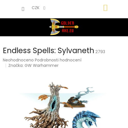
Přejít
NÁKUP
na
CZK
obsah
KOŠÍK
Endless Spells: Sylvaneth
2793
Průměrné
Neohodnoceno
Podrobnosti hodnocení
hodnocení
Značka:
GW Warhammer
produktu
je
0,0
z
5
hvězdiček.