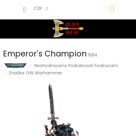
Přejít
NÁKUP
na
CZK
obsah
KOŠÍK
Emperor's Champion
1584
Průměrné
Neohodnoceno
Podrobnosti hodnocení
hodnocení
Značka:
GW Warhammer
produktu
je
0,0
z
5
hvězdiček.