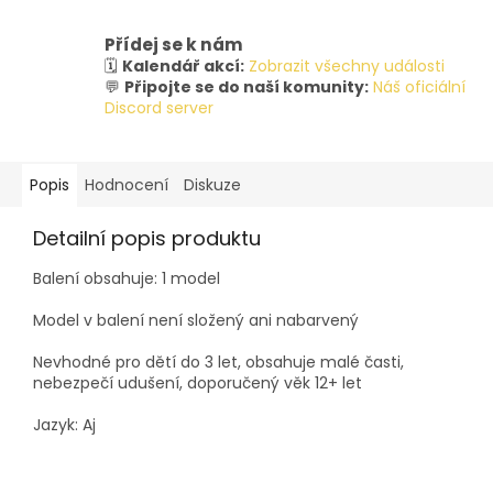
Přídej se k nám
🗓️
Kalendář akcí:
Zobrazit všechny události
💬
Připojte se do naší komunity:
Náš oficiální
Discord server
Popis
Hodnocení
Diskuze
Detailní popis produktu
Balení obsahuje: 1 model
Model v balení není složený ani nabarvený
Nevhodné pro dětí do 3 let, obsahuje malé časti,
nebezpečí udušení, doporučený věk 12+ let
Jazyk: Aj