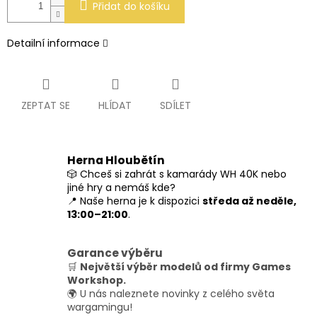
Přidat do košíku
Detailní informace
ZEPTAT SE
HLÍDAT
SDÍLET
Herna Hloubětín
🎲 Chceš si zahrát s kamarády WH 40K nebo
jiné hry a nemáš kde?
📍 Naše herna je k dispozici
středa až neděle,
13:00–21:00
.
Garance výběru
🛒
Největší výběr modelů od firmy Games
Workshop.
🌍 U nás naleznete novinky z celého světa
wargamingu!