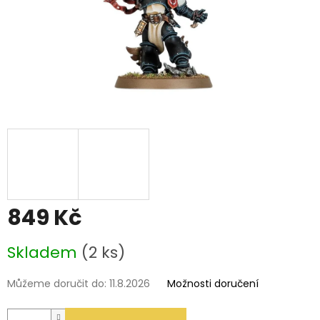
849 Kč
Měrná
Skladem
(2 ks)
cena:
Můžeme doručit do:
11.8.2026
Možnosti doručení