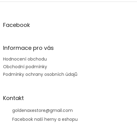
Z
á
p
a
Facebook
t
í
Informace pro vás
Hodnocení obchodu
Obchodní podmínky
Podmínky ochrany osobních údajů
Kontakt
goldenaxestore
@
gmail.com
Facebook naší herny a eshopu